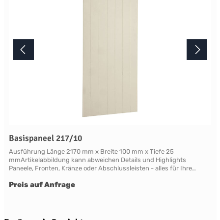
Basispaneel 217/10
Ausführung Länge 2170 mm x Breite 100 mm x Tiefe 25
mmArtikelabbildung kann abweichen Details und Highlights
Paneele, Fronten, Kränze oder Abschlussleisten - alles für Ihre
LandhauskücheChichester - große Vielfalt an Schrank-Modellen mit
Preis auf Anfrage
variablen Ausstattungen und DimensionenNahezu grenzenlose
Möglichkeiten der Individualisierung; vom Handpainted Service über
Griffe bis zu Maßlösungen Oberflächen Alle Flächen dieses Möbels
werden in handwerklicher Anstrichtechnik lackiert. Das Einzigartige
dieser "handpainted" Oberflächen sind der matte Glanz und der