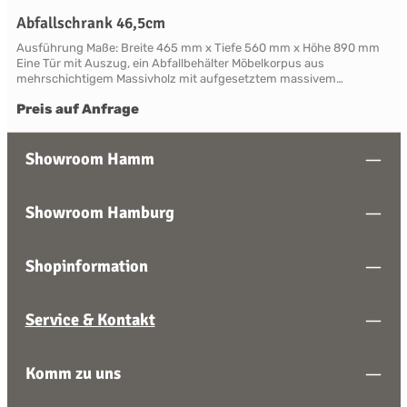
Abfallschrank 46,5cm
Ausführung Maße: Breite 465 mm x Tiefe 560 mm x Höhe 890 mm
Eine Tür mit Auszug, ein Abfallbehälter Möbelkorpus aus
mehrschichtigem Massivholz mit aufgesetztem massivem
Frontrahmen. Die als Rahmen mit Füllung gearbeitete Türfront ist
Preis auf Anfrage
mit klassischen Profilleisten abgesetzt. Die Rahmen und Leisten
sind aus Massivholz, die Füllung aus mehrschichtigem
Furniersperrholz gefertigt. Zum Lieferumfang gehört:ein frontseitig
integrierter Sockel, zwei verstellbare Standfüße aus Metall zur
Showroom Hamm
Ausrichtung der Korpusrückseite und Edelstahl-
Wandbefestigungen zur optionalen Fixierung des Schrankes an der
Wand. Wählen Sie aus unserem vielfältigen Sortiment an
Showroom Hamburg
handgefertigten Griffen und Beschlägen;die Griffe werden lose
mitgeliefert, daher sind im Korpus Werksseitig keine Loch-
Vorbohrungen vorgenommen - auf Wunsch können wir Ihnen nach
Shopinformation
Absprache hierbei behilflich sein. Optionale Zusatzausstattung:
Abschlussleisten für den alleinstehenden oder
Zeilenabschließenden Einbau, Kranzprofile, Arbeitsplatten mit
Wunschmaß und -Material - wir helfen Ihnen gerne bei Ihrer
Service & Kontakt
Planung! Details und Highlights Stauraum-Variationen für
geschlossene oder offene Schränke in Ihrer original englischen
Landhausküche Große Bandbreite an Unterschrank-Modellen mit
Komm zu uns
variablen Ausstattungen und Dimensionen Nahezu grenzenlose
Möglichkeiten der Individualisierung; vom Handpainted Service über
Griffe bis zu Maßlösungen Farben und Handpainting Service Die