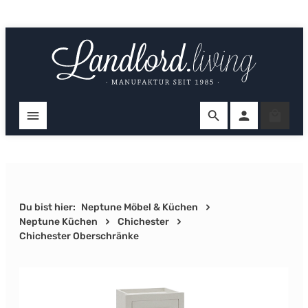
Zum Hauptinhalt springen
Ware
Du bist hier:
Neptune Möbel & Küchen
Neptune Küchen
Chichester
Chichester Oberschränke
Bildergalerie überspringen