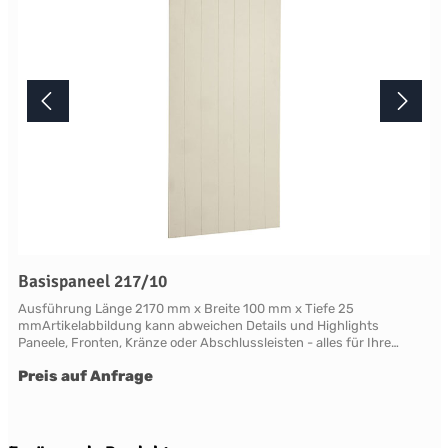
Basispaneel 217/10
Ausführung Länge 2170 mm x Breite 100 mm x Tiefe 25
mmArtikelabbildung kann abweichen Details und Highlights
Paneele, Fronten, Kränze oder Abschlussleisten - alles für Ihre
LandhauskücheChichester - große Vielfalt an Schrank-Modellen mit
Preis auf Anfrage
variablen Ausstattungen und DimensionenNahezu grenzenlose
Möglichkeiten der Individualisierung; vom Handpainted Service über
Griffe bis zu Maßlösungen Oberflächen Alle Flächen dieses Möbels
werden in handwerklicher Anstrichtechnik lackiert. Das Einzigartige
dieser "handpainted" Oberflächen sind der matte Glanz und der