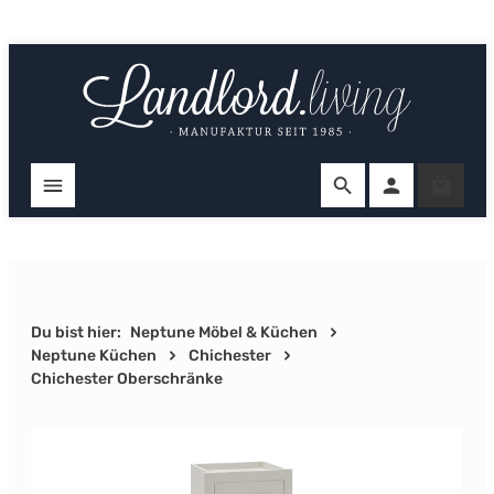
Zum Hauptinhalt springen
Ware
Du bist hier:
Neptune Möbel & Küchen
Neptune Küchen
Chichester
Chichester Oberschränke
Bildergalerie überspringen