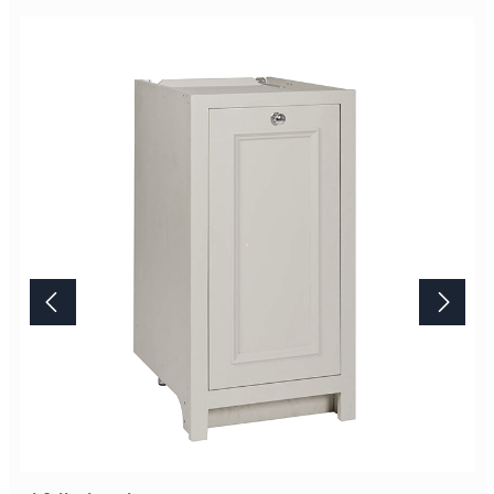
so gearbeiteten Oberfläche ist unvergleichbar. Bitte beachten Sie,
das Artikelbild stellt die Farbe "Limestone" dar. Die
Standardausführung ist die Farbe "Shell". Lieferung Dieses
Möbelstück von Neptune wird erst nach Ihrer Bestellung in der
englischen Manufaktur gefertigt.Die Lieferzeit beträgt daher
mindestens acht Wochen. Mehr Informationen Bitte beachten Sie,
aufgrund der Lichtverhältnisse bei der Produktfotografie und
unterschiedlichenBildschirmeinstellungen kann es dazu kommen,
dass die Farbe des Produktes nicht authentisch wiedergegeben
wird. Ihre Fragen zu diesem Artikel beantworten wir Ihnen gerne
telefonisch unter +49 2381 97372-0,per E-Mail an shop@landlord-
living.de oder nach Terminabsprache persönlich in unserem
Showroom.