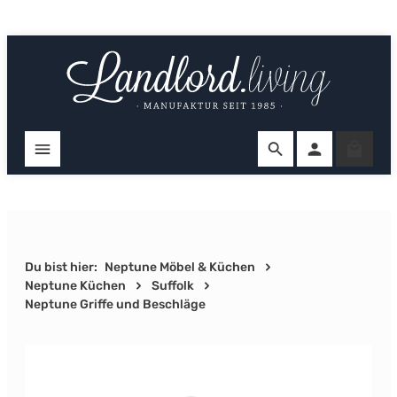
Zum Hauptinhalt springen
Ware
Du bist hier:
Neptune Möbel & Küchen
Neptune Küchen
Suffolk
Neptune Griffe und Beschläge
Bildergalerie überspringen