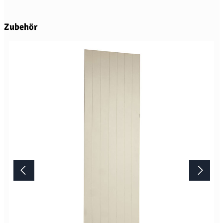
Produktgalerie überspringen
Zubehör