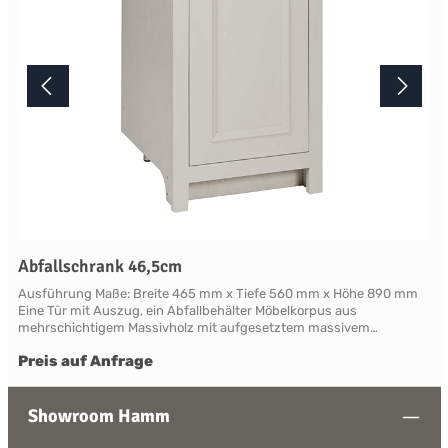
living.de oder nach Terminabsprache persönlich in unserem
Showroom.
Abfallschrank 46,5cm
Ausführung Maße: Breite 465 mm x Tiefe 560 mm x Höhe 890 mm
Eine Tür mit Auszug, ein Abfallbehälter Möbelkorpus aus
mehrschichtigem Massivholz mit aufgesetztem massivem
Frontrahmen. Die als Rahmen mit Füllung gearbeitete Türfront ist
Preis auf Anfrage
mit klassischen Profilleisten abgesetzt. Die Rahmen und Leisten
sind aus Massivholz, die Füllung aus mehrschichtigem
Furniersperrholz gefertigt. Zum Lieferumfang gehört:ein frontseitig
integrierter Sockel, zwei verstellbare Standfüße aus Metall zur
Showroom Hamm
Ausrichtung der Korpusrückseite und Edelstahl-
Wandbefestigungen zur optionalen Fixierung des Schrankes an der