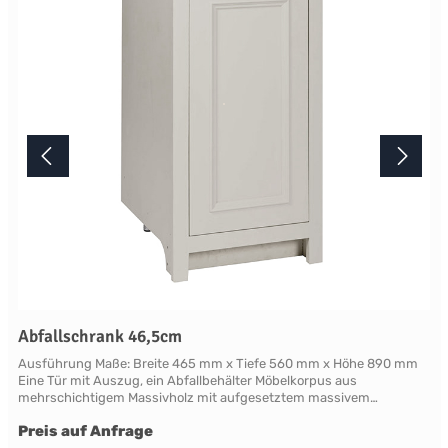
unterschiedlichenBildschirmeinstellungen kann es dazu kommen,
dass die Farbe des Produktes nicht authentisch wiedergegeben
wird. Ihre Fragen zu diesem Artikel beantworten wir Ihnen gerne
telefonisch unter +49 2381 97372-0,per E-Mail an shop@landlord-
living.de oder nach Terminabsprache persönlich in unserem
Showroom.
Abfallschrank 46,5cm
Ausführung Maße: Breite 465 mm x Tiefe 560 mm x Höhe 890 mm
Eine Tür mit Auszug, ein Abfallbehälter Möbelkorpus aus
mehrschichtigem Massivholz mit aufgesetztem massivem
Frontrahmen. Die als Rahmen mit Füllung gearbeitete Türfront ist
Preis auf Anfrage
mit klassischen Profilleisten abgesetzt. Die Rahmen und Leisten