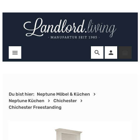
Zum Hauptinhalt springen
Ware
Du bist hier:
Neptune Möbel & Küchen
Neptune Küchen
Chichester
Chichester Freestanding
Bildergalerie überspringen