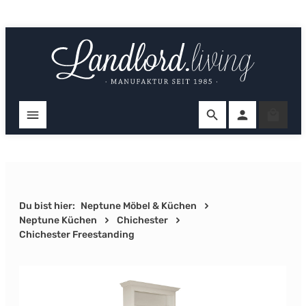
Zum Hauptinhalt springen
Ware
Du bist hier:
Neptune Möbel & Küchen
Neptune Küchen
Chichester
Chichester Freestanding
Bildergalerie überspringen