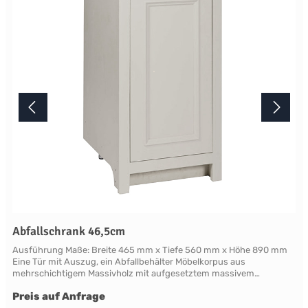
unterschiedlichenBildschirmeinstellungen kann es dazu kommen,
dass die Farbe des Produktes nicht authentisch wiedergegeben
wird. Ihre Fragen zu diesem Artikel beantworten wir Ihnen gerne
telefonisch unter +49 2381 97372-0,per E-Mail an shop@landlord-
living.de oder nach Terminabsprache persönlich in unserem
Showroom.
Abfallschrank 46,5cm
Ausführung Maße: Breite 465 mm x Tiefe 560 mm x Höhe 890 mm
Eine Tür mit Auszug, ein Abfallbehälter Möbelkorpus aus
mehrschichtigem Massivholz mit aufgesetztem massivem
Frontrahmen. Die als Rahmen mit Füllung gearbeitete Türfront ist
Preis auf Anfrage
mit klassischen Profilleisten abgesetzt. Die Rahmen und Leisten