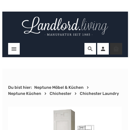
Zum Hauptinhalt springen
Ware
Du bist hier:
Neptune Möbel & Küchen
Neptune Küchen
Chichester
Chichester Laundry
Bildergalerie überspringen