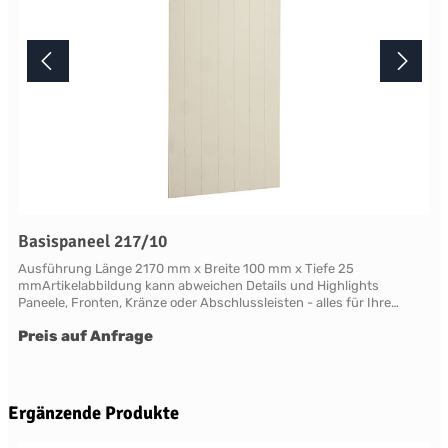
Basispaneel 217/10
Ausführung Länge 2170 mm x Breite 100 mm x Tiefe 25
mmArtikelabbildung kann abweichen Details und Highlights
Paneele, Fronten, Kränze oder Abschlussleisten - alles für Ihre
LandhauskücheChichester - große Vielfalt an Schrank-Modellen mit
Preis auf Anfrage
variablen Ausstattungen und DimensionenNahezu grenzenlose
Möglichkeiten der Individualisierung; vom Handpainted Service über
Griffe bis zu Maßlösungen Oberflächen Alle Flächen dieses Möbels
werden in handwerklicher Anstrichtechnik lackiert. Das Einzigartige
dieser "handpainted" Oberflächen sind der matte Glanz und der
Produktgalerie überspringen
Ergänzende Produkte
sichtbare feine Pinseleffekt. Die visuelle und haptische Wirkung einer
so gearbeiteten Oberfläche ist unvergleichbar. Bitte beachten Sie,