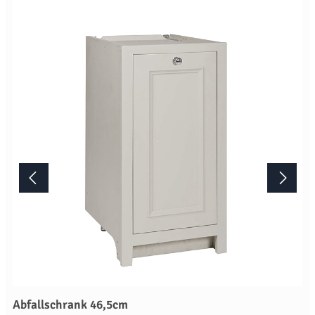
das Artikelbild stellt die Farbe "Limestone" dar. Die
Standardausführung ist die Farbe "Shell". Lieferung Dieses
Möbelstück von Neptune wird erst nach Ihrer Bestellung in der
englischen Manufaktur gefertigt.Die Lieferzeit beträgt daher
mindestens acht Wochen. Mehr Informationen Bitte beachten Sie,
aufgrund der Lichtverhältnisse bei der Produktfotografie und
unterschiedlichenBildschirmeinstellungen kann es dazu kommen,
dass die Farbe des Produktes nicht authentisch wiedergegeben
wird. Ihre Fragen zu diesem Artikel beantworten wir Ihnen gerne
telefonisch unter +49 2381 97372-0,per E-Mail an shop@landlord-
living.de oder nach Terminabsprache persönlich in unserem
Showroom.
Abfallschrank 46,5cm