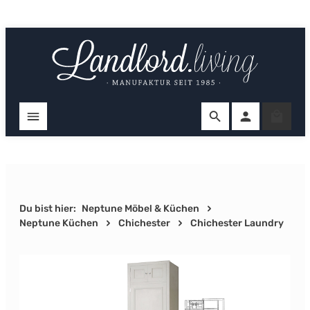
Zum Hauptinhalt springen
Ware
Du bist hier:
Neptune Möbel & Küchen
Neptune Küchen
Chichester
Chichester Laundry
Bildergalerie überspringen