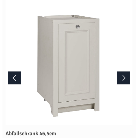
das Artikelbild stellt die Farbe "Limestone" dar. Die
Standardausführung ist die Farbe "Shell". Lieferung Dieses
Möbelstück von Neptune wird erst nach Ihrer Bestellung in der
englischen Manufaktur gefertigt.Die Lieferzeit beträgt daher
mindestens acht Wochen. Mehr Informationen Bitte beachten Sie,
aufgrund der Lichtverhältnisse bei der Produktfotografie und
unterschiedlichenBildschirmeinstellungen kann es dazu kommen,
dass die Farbe des Produktes nicht authentisch wiedergegeben
wird. Ihre Fragen zu diesem Artikel beantworten wir Ihnen gerne
telefonisch unter +49 2381 97372-0,per E-Mail an shop@landlord-
living.de oder nach Terminabsprache persönlich in unserem
Showroom.
Abfallschrank 46,5cm