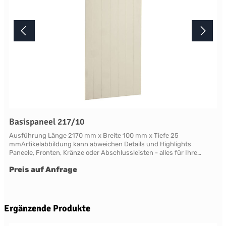
Basispaneel 217/10
Ausführung Länge 2170 mm x Breite 100 mm x Tiefe 25
mmArtikelabbildung kann abweichen Details und Highlights
Paneele, Fronten, Kränze oder Abschlussleisten - alles für Ihre
LandhauskücheChichester - große Vielfalt an Schrank-Modellen mit
Preis auf Anfrage
variablen Ausstattungen und DimensionenNahezu grenzenlose
Möglichkeiten der Individualisierung; vom Handpainted Service über
Griffe bis zu Maßlösungen Oberflächen Alle Flächen dieses Möbels
werden in handwerklicher Anstrichtechnik lackiert. Das Einzigartige
dieser "handpainted" Oberflächen sind der matte Glanz und der
Produktgalerie überspringen
Ergänzende Produkte
sichtbare feine Pinseleffekt. Die visuelle und haptische Wirkung einer
so gearbeiteten Oberfläche ist unvergleichbar. Bitte beachten Sie,