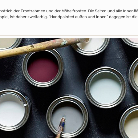
nstrich der Frontrahmen und der Möbelfronten. Die Seiten und alle Innenflä
piel, ist daher zweifarbig. "Handpainted außen und innen" dagegen ist die