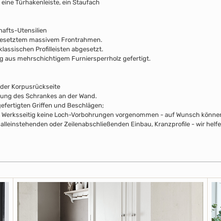
, eine Türhakenleiste, ein Staufach
afts-Utensilien
gesetztem massivem Frontrahmen.
klassischen Profilleisten abgesetzt.
ng aus mehrschichtigem Furniersperrholz gefertigt.
 der Korpusrückseite
rung des Schrankes an der Wand.
efertigten Griffen und Beschlägen;
pus Werksseitig keine Loch-Vorbohrungen vorgenommen - auf Wunsch können 
lleinstehenden oder Zeilenabschließenden Einbau, Kranzprofile - wir helfe