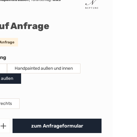
auf Anfrage
 Anfrage
auswählen
ung
Handpainted außen und innen
 außen
uswählen
rechts
Produkt Anzahl: Gib den gewünschten 
zum Anfrageformular