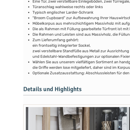
Eine Tür, zwei verstellbare Einlegeböden, zwei Türregale
Türanschlag wahlweise rechts oder links
Typisch englischer Larder-Schrank
"Broom Cupboard" zur Aufbewahrung Ihrer Hauswirtsch
Möbelkorpus aus mehrschichtigem Massivholz mit auf
Die als Rahmen mit Füllung gearbeitete Türfront ist mit 
Die Rahmen und Leisten sind aus Massivholz, die Füllu
Zum Lieferumfang gehört:
ein frontseitig integrierter Sockel,
zwei verstellbare Standfüße aus Metall zur Ausrichtung
und Edelstahl-Wandbefestigungen zur optionalen Fixie
Wählen Sie aus unserem vielfältigen Sortiment an handg
die Griffe werden lose mitgeliefert, daher sind im Kor
Optionale Zusatzausstattung: Abschlussleisten für den a
Details und Highlights