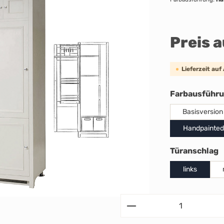
Preis 
Lieferzeit auf
Farbausführ
Basisversion
Handpainted
a
Türanschlag
links