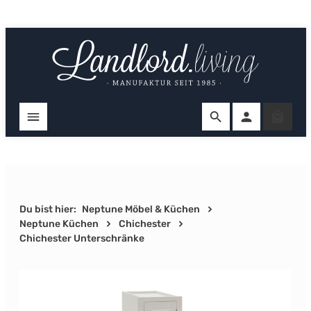
Zum Hauptinhalt springen
Ware
Du bist hier:
Neptune Möbel & Küchen
Neptune Küchen
Chichester
Chichester Unterschränke
Bildergalerie überspringen