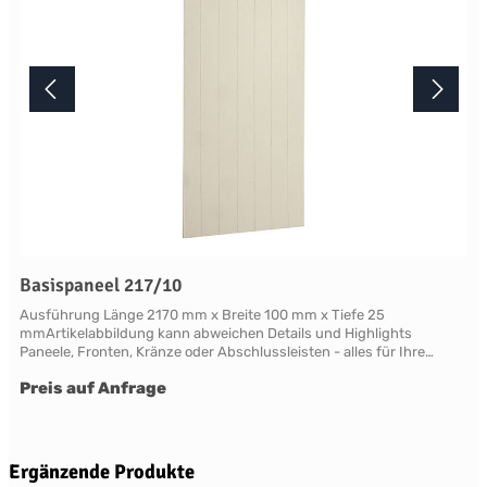
Basispaneel 217/10
Ausführung Länge 2170 mm x Breite 100 mm x Tiefe 25
mmArtikelabbildung kann abweichen Details und Highlights
Paneele, Fronten, Kränze oder Abschlussleisten - alles für Ihre
LandhauskücheChichester - große Vielfalt an Schrank-Modellen mit
Preis auf Anfrage
variablen Ausstattungen und DimensionenNahezu grenzenlose
Möglichkeiten der Individualisierung; vom Handpainted Service über
Griffe bis zu Maßlösungen Oberflächen Alle Flächen dieses Möbels
werden in handwerklicher Anstrichtechnik lackiert. Das Einzigartige
dieser "handpainted" Oberflächen sind der matte Glanz und der
Produktgalerie überspringen
Ergänzende Produkte
sichtbare feine Pinseleffekt. Die visuelle und haptische Wirkung einer