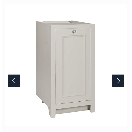
so gearbeiteten Oberfläche ist unvergleichbar. Bitte beachten Sie,
das Artikelbild stellt die Farbe "Limestone" dar. Die
Standardausführung ist die Farbe "Shell". Lieferung Dieses
Möbelstück von Neptune wird erst nach Ihrer Bestellung in der
englischen Manufaktur gefertigt.Die Lieferzeit beträgt daher
mindestens acht Wochen. Mehr Informationen Bitte beachten Sie,
aufgrund der Lichtverhältnisse bei der Produktfotografie und
unterschiedlichenBildschirmeinstellungen kann es dazu kommen,
dass die Farbe des Produktes nicht authentisch wiedergegeben
wird. Ihre Fragen zu diesem Artikel beantworten wir Ihnen gerne
telefonisch unter +49 2381 97372-0,per E-Mail an shop@landlord-
living.de oder nach Terminabsprache persönlich in unserem
Showroom.