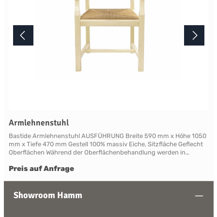
Armlehnenstuhl
Bastide Armlehnenstuhl AUSFÜHRUNG Breite 590 mm x Höhe 1050
mm x Tiefe 470 mm Gestell 100% massiv Eiche, Sitzfläche Geflecht
Oberflächen Während der Oberflächenbehandlung werden in
mehreren Arbeitsgängen spezifische Alterungstechniken
Preis auf Anfrage
angewendet, die den Möbeln ein traditionelles, natürlich gealtertes
Aussehen verleihen. Durch die handwerkliche Verarbeitung variiert
die Farbtönung nuanciert von Stück zu Stück und unterstreicht den
Charakter einer lebendigen Küche. Lieferbar in den zwei
Showroom Hamm
verschiedenen, traditionellen Holzfarbtönen Paille oder Nature sowie
in den sechs verschiedenen Lackfarbtönen French Grey, Bleu,