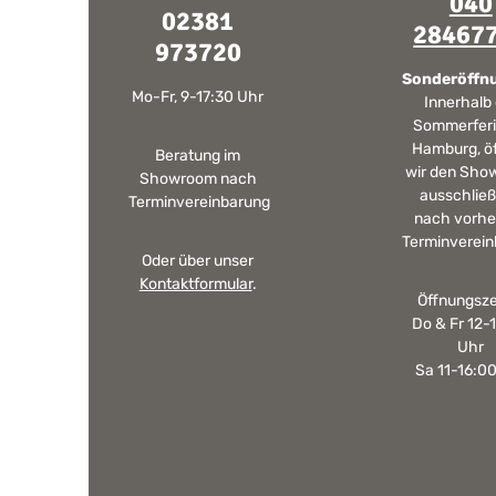
040
geölter Oberfläche an. Alle Oberflächenbehandlungen
02381
werden von Möbeltischlern von Hand aufgebracht.
28467
Individuelle Abweichungen in den Möbel die in der gleichen
973720
Oberflächenart erstellt wurden sind daher die Regel und
gewünscht. Dadurch werden die Möbel einzigartig. Mehr
Sonderöffn
Mo-Fr, 9-17:30 Uhr
Informationen Bitte beachten Sie, aufgrund der
Innerhalb
Lichtverhältnisse bei der Produktfotografie und
Sommerferi
unterschiedlichen Bildschirmeinstellungen kann es dazu
Hamburg, ö
kommen, dass die Farbe des Produktes nicht authentisch
Beratung im
wir den Sho
wiedergegeben wird. Ihre Fragen zu diesem Artikel
Showroom nach
beantworten wir Ihnen gerne telefonisch unter +49 2381
ausschließ
Terminvereinbarung
97372-0, per E-Mail an shop@landlord-living.de oder nach
nach vorhe
Terminabsprache persönlich in unserem Showroom.
Terminverein
Oder über unser
Kontaktformular
.
Öffnungsze
Do & Fr 12-
Uhr
Sa 11-16:0