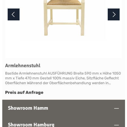
Armlehnenstuhl
Bastide Armlehnenstuhl AUSFÜHRUNG Breite 590 mm x Höhe 1050
mm x Tiefe 470 mm Gestell 100% massiv Eiche, Sitzfläche Geflecht
Oberflächen Während der Oberflächenbehandlung werden in
mehreren Arbeitsgängen spezifische Alterungstechniken
Preis auf Anfrage
angewendet, die den Möbeln ein traditionelles, natürlich gealtertes
Aussehen verleihen. Durch die handwerkliche Verarbeitung variiert
die Farbtönung nuanciert von Stück zu Stück und unterstreicht den
Charakter einer lebendigen Küche. Lieferbar in den zwei
Showroom Hamm
verschiedenen, traditionellen Holzfarbtönen Paille oder Nature sowie
in den sechs verschiedenen Lackfarbtönen French Grey, Bleu,
Rouge, Blanc und Creme. Ihrem persönlichen Wunsch
Showroom Hamburg
entsprechend können Sie das Möbel einfarbig oder, mit einer