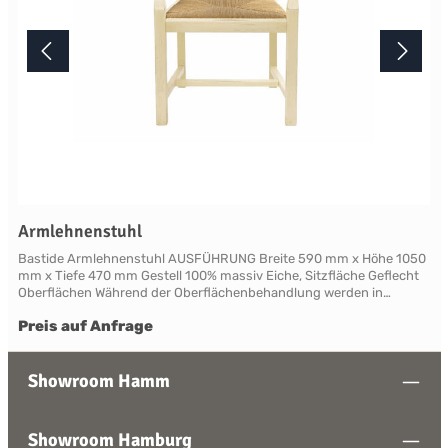
Armlehnenstuhl
Bastide Armlehnenstuhl AUSFÜHRUNG Breite 590 mm x Höhe 1050
mm x Tiefe 470 mm Gestell 100% massiv Eiche, Sitzfläche Geflecht
Oberflächen Während der Oberflächenbehandlung werden in
mehreren Arbeitsgängen spezifische Alterungstechniken
Preis auf Anfrage
angewendet, die den Möbeln ein traditionelles, natürlich gealtertes
Aussehen verleihen. Durch die handwerkliche Verarbeitung variiert
die Farbtönung nuanciert von Stück zu Stück und unterstreicht den
Charakter einer lebendigen Küche. Lieferbar in den zwei
Showroom Hamm
verschiedenen, traditionellen Holzfarbtönen Paille oder Nature sowie
in den sechs verschiedenen Lackfarbtönen French Grey, Bleu,
Rouge, Blanc und Creme. Ihrem persönlichen Wunsch
Showroom Hamburg
entsprechend können Sie das Möbel einfarbig oder, mit einer