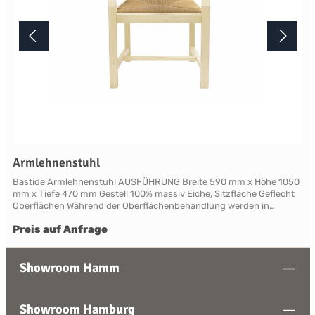
Armlehnenstuhl
Bastide Armlehnenstuhl AUSFÜHRUNG Breite 590 mm x Höhe 1050
mm x Tiefe 470 mm Gestell 100% massiv Eiche, Sitzfläche Geflecht
Oberflächen Während der Oberflächenbehandlung werden in
mehreren Arbeitsgängen spezifische Alterungstechniken
Preis auf Anfrage
angewendet, die den Möbeln ein traditionelles, natürlich gealtertes
Aussehen verleihen. Durch die handwerkliche Verarbeitung variiert
die Farbtönung nuanciert von Stück zu Stück und unterstreicht den
Charakter einer lebendigen Küche. Lieferbar in den zwei
Showroom Hamm
verschiedenen, traditionellen Holzfarbtönen Paille oder Nature sowie
in den sechs verschiedenen Lackfarbtönen French Grey, Bleu,
Rouge, Blanc und Creme. Ihrem persönlichen Wunsch
Showroom Hamburg
entsprechend können Sie das Möbel einfarbig oder, mit einer