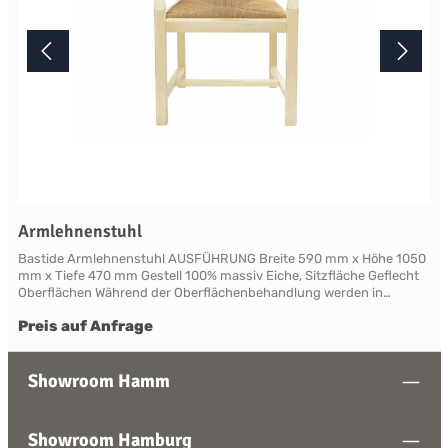
Armlehnenstuhl
Bastide Armlehnenstuhl AUSFÜHRUNG Breite 590 mm x Höhe 1050
mm x Tiefe 470 mm Gestell 100% massiv Eiche, Sitzfläche Geflecht
Oberflächen Während der Oberflächenbehandlung werden in
mehreren Arbeitsgängen spezifische Alterungstechniken
Preis auf Anfrage
angewendet, die den Möbeln ein traditionelles, natürlich gealtertes
Aussehen verleihen. Durch die handwerkliche Verarbeitung variiert
die Farbtönung nuanciert von Stück zu Stück und unterstreicht den
Charakter einer lebendigen Küche. Lieferbar in den zwei
Showroom Hamm
verschiedenen, traditionellen Holzfarbtönen Paille oder Nature sowie
in den sechs verschiedenen Lackfarbtönen French Grey, Bleu,
Rouge, Blanc und Creme. Ihrem persönlichen Wunsch
Showroom Hamburg
entsprechend können Sie das Möbel einfarbig oder, mit einer