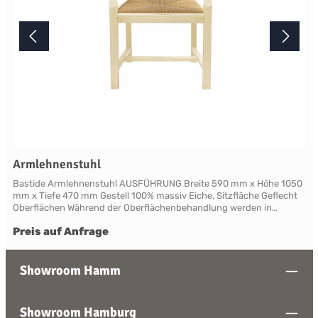
Armlehnenstuhl
Bastide Armlehnenstuhl AUSFÜHRUNG Breite 590 mm x Höhe 1050
mm x Tiefe 470 mm Gestell 100% massiv Eiche, Sitzfläche Geflecht
Oberflächen Während der Oberflächenbehandlung werden in
mehreren Arbeitsgängen spezifische Alterungstechniken
Preis auf Anfrage
angewendet, die den Möbeln ein traditionelles, natürlich gealtertes
Aussehen verleihen. Durch die handwerkliche Verarbeitung variiert
die Farbtönung nuanciert von Stück zu Stück und unterstreicht den
Charakter einer lebendigen Küche. Lieferbar in den zwei
Showroom Hamm
verschiedenen, traditionellen Holzfarbtönen Paille oder Nature sowie
in den sechs verschiedenen Lackfarbtönen French Grey, Bleu,
Rouge, Blanc und Creme. Ihrem persönlichen Wunsch
Showroom Hamburg
entsprechend können Sie das Möbel einfarbig oder, mit einer