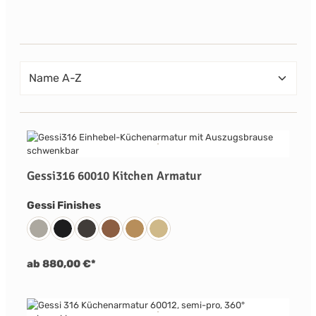
Gessi316 60010 Kitchen Armatur
auswählen
Gessi Finishes
239 Edelstahl Matt Gebürstet
299 Schwarz Matt
707 Metall Schwarz Gebürstet PVD
708 Kupfer Gebürstet PVD
726 Warm Bronze Gebürstet PVD
727 Messing Gebürstet PVD
ab 880,00 €*