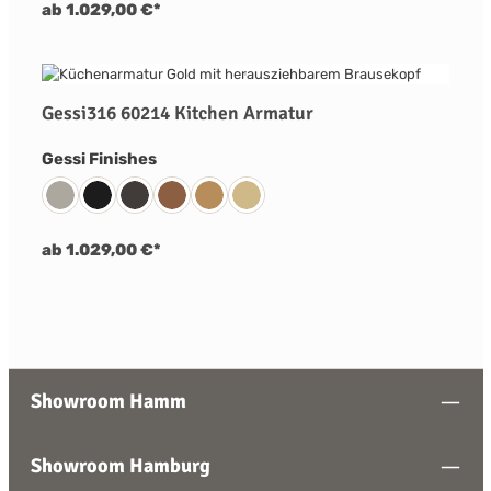
ab 1.029,00 €*
Gessi316 60214 Kitchen Armatur
auswählen
Gessi Finishes
239 Edelstahl Matt Gebürstet
299 Schwarz Matt
707 Metall Schwarz Gebürstet PVD
708 Kupfer Gebürstet PVD
726 Warm Bronze Gebürstet PVD
727 Messing Gebürstet PVD
ab 1.029,00 €*
Showroom Hamm
Showroom Hamburg