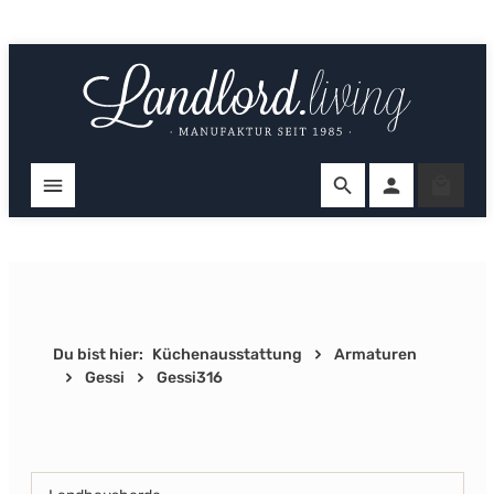
Zum Hauptinhalt springen
Ware
Du bist hier:
Küchenausstattung
Armaturen
Gessi
Gessi316