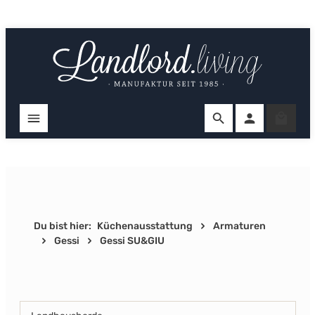
Zum Hauptinhalt springen
Ware
Du bist hier:
Küchenausstattung
Armaturen
Gessi
Gessi SU&GIU