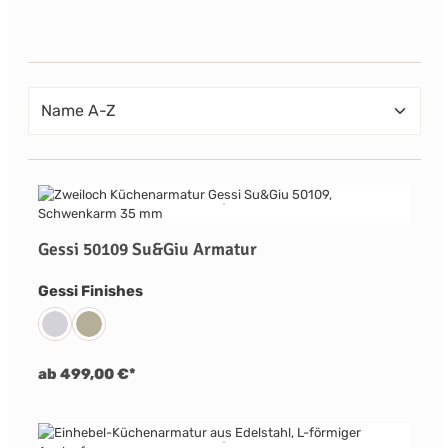
Gessi 50109 Su&Giu Armatur
auswählen
Gessi Finishes
031 Chrom
149 Finox Nickel Gebürstet
ab 499,00 €*