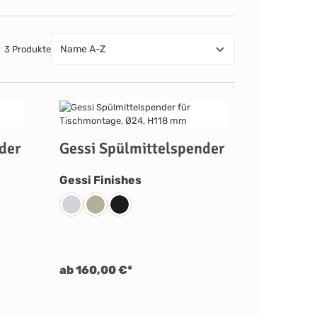
3 Produkte
der
Gessi Spülmittelspender
auswählen
Gessi Finishes
ebürstet
tik
d PVD
9 Schwarz Matt
031 Chrom
149 Finox Nickel Gebürstet
299 Schwarz Matt
ab 160,00 €*