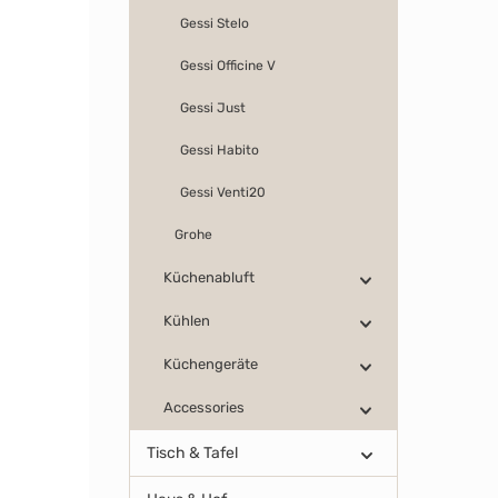
Gessi Stelo
Gessi Officine V
Gessi Just
Gessi Habito
Gessi Venti20
Grohe
Küchenabluft
Kühlen
Küchengeräte
Accessories
Tisch & Tafel