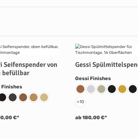
i Seifenspender von
Gessi Spülmittelspen
 befüllbar
auswählen
Gessi Finishes
auswählen
 Finishes
030 Kupfer PVD
031 Chrom
149 Finox Nickel G
187 Bronze An
246 Gol
29
Edelstahl Matt Gebürstet
299 Schwarz Matt
707 Metall Schwarz Gebürstet PVD
708 Kupfer Gebürstet PVD
726 Warm Bronze Gebürstet PVD
727 Messing Gebürstet PVD
+
10
00,00 €*
ab 180,00 €*