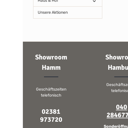
Haus & Hof
Unsere Aktionen
Showroom
Showr
Hamm
Hambu
Geschäftsz
Geschäftszeiten
telefoni
telefonisch
040
02381
28467
973720
Sonderöffn