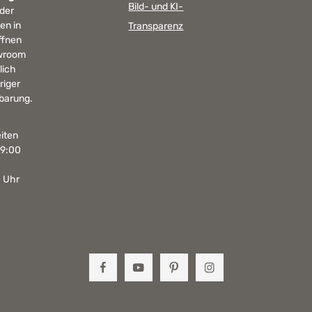
Bild- und KI-
 der
en in
Transparenz
ffnen
wroom
lich
riger
barung.
iten
19:00
0 Uhr