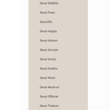
Gessi SU&GIU
Gessi Fisso
Gessi316
Gessi Happy
Gessi Helium
Gessi Acciaio
Gessi Inciso
Gessi Inedito
Gessi Mesh
Gessi Neutron
Gessi Officine
Gessi Thalium