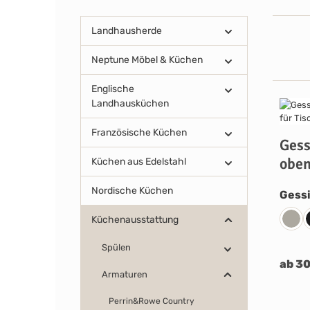
Landhausherde
Neptune Möbel & Küchen
Englische
Landhausküchen
Französische Küchen
Gess
oben
Küchen aus Edelstahl
Nordische Küchen
Gessi
Küchenausstattung
239 
Spülen
ab 3
Armaturen
Perrin&Rowe Country