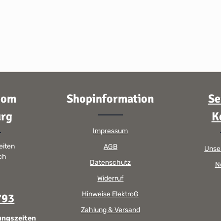
oom
Shopinformation
Se
rg
K
Impressum
eiten
AGB
Unse
sch
Datenschutz
N
Widerruf
Hinweise ElektroG
793
Zahlung & Versand
ungszeiten