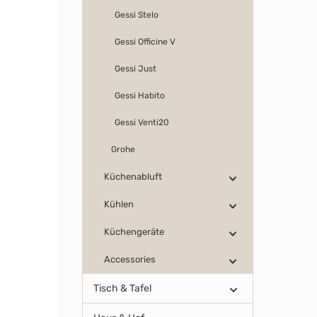
Gessi Stelo
Gessi Officine V
Gessi Just
Gessi Habito
Gessi Venti20
Grohe
Küchenabluft
Kühlen
Küchengeräte
Accessories
Tisch & Tafel