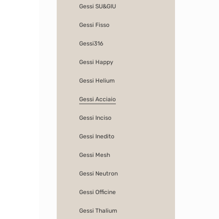
Gessi SU&GIU
Gessi Fisso
Gessi316
Gessi Happy
Gessi Helium
Gessi Acciaio
Gessi Inciso
Gessi Inedito
Gessi Mesh
Gessi Neutron
Gessi Officine
Gessi Thalium