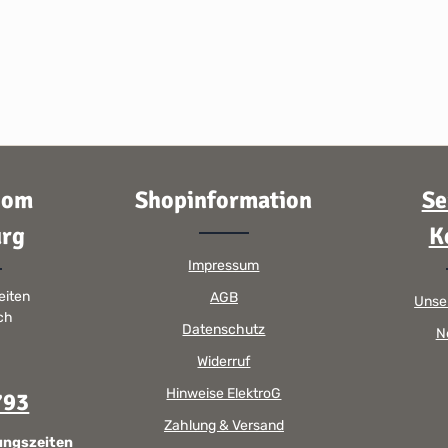
oom
Shopinformation
Se
rg
K
Impressum
eiten
AGB
Unse
sch
Datenschutz
N
Widerruf
Hinweise ElektroG
793
Zahlung & Versand
ungszeiten