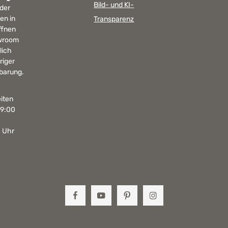
Bild- und KI-
 der
en in
Transparenz
ffnen
wroom
lich
riger
barung.
iten
19:00
0 Uhr