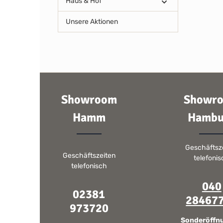
Haus & Hof
Unsere Aktionen
Showroom
Showr
Hamm
Hambu
Geschäftsz
Geschäftszeiten
telefoni
telefonisch
040
02381
28467
973720
Sonderöffn