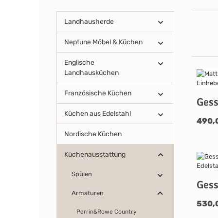
Landhausherde
Neptune Möbel & Küchen
Englische
Landhausküchen
Französische Küchen
Gess
Küchen aus Edelstahl
490,
Nordische Küchen
Küchenausstattung
Spülen
Gess
Armaturen
530,
Perrin&Rowe Country