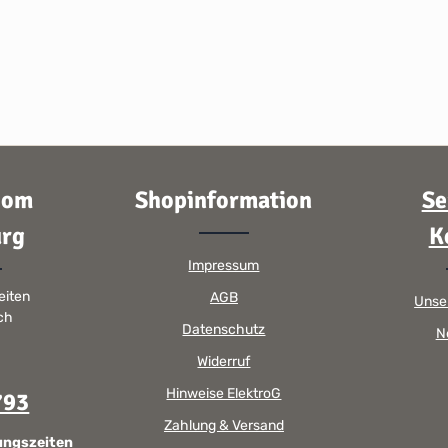
oom
Shopinformation
Se
rg
K
Impressum
eiten
AGB
Unse
sch
Datenschutz
N
Widerruf
Hinweise ElektroG
793
Zahlung & Versand
ungszeiten