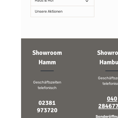
Haus & Hof
Unsere Aktionen
Showroom
Showr
Hamm
Hambu
Geschäftsz
Geschäftszeiten
telefoni
telefonisch
040
02381
28467
973720
Sonderöffn