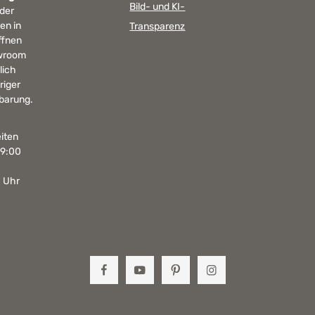
Bild- und KI-
 der
en in
Transparenz
ffnen
wroom
lich
riger
barung.
iten
19:00
0 Uhr