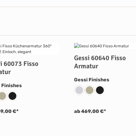
Gessi 60640 Fisso
i 60073 Fisso
Armatur
atur
auswählen
Gessi Finishes
auswählen
 Finishes
031 Chrom
149 Finox Nickel Gebürs
299 Schwarz Matt
 Chrom
149 Finox Nickel Gebürstet
299 Schwarz Matt
9,00 €*
ab 469,00 €*