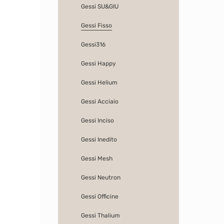
Gessi SU&GIU
Gessi Fisso
Gessi316
Gessi Happy
Gessi Helium
Gessi Acciaio
Gessi Inciso
Gessi Inedito
Gessi Mesh
Gessi Neutron
Gessi Officine
Gessi Thalium