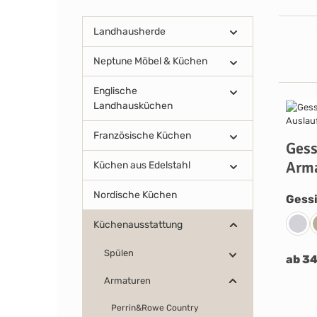
Landhausherde
Neptune Möbel & Küchen
Englische
Landhausküchen
Französische Küchen
Gess
Arm
Küchen aus Edelstahl
Nordische Küchen
Gessi
Küchenausstattung
031
Spülen
ab 34
Armaturen
Perrin&Rowe Country