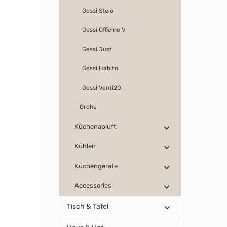
Gessi Stelo
Gessi Officine V
Gessi Just
Gessi Habito
Gessi Venti20
Grohe
Küchenabluft
Kühlen
Küchengeräte
Accessories
Tisch & Tafel