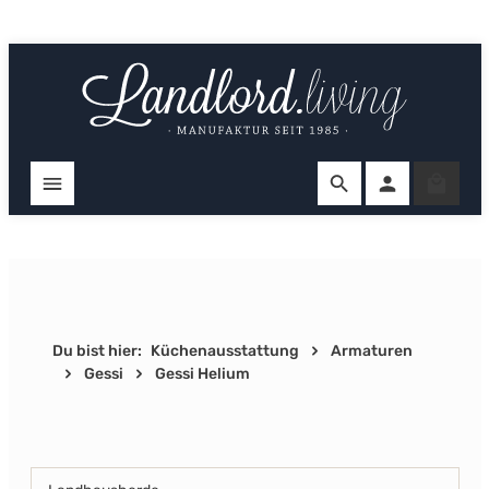
Zum Hauptinhalt springen
Ware
Du bist hier:
Küchenausstattung
Armaturen
Gessi
Gessi Helium