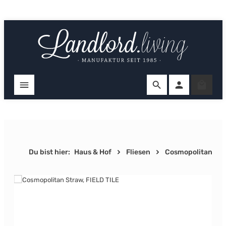
Zum Hauptinhalt springen
Ware
Du bist hier:
Haus & Hof
Fliesen
Cosmopolitan
Bildergalerie überspringen