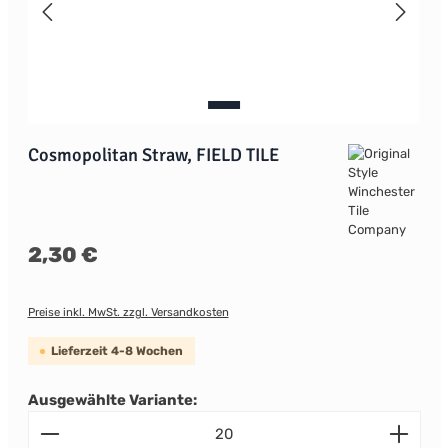
Cosmopolitan Straw, FIELD TILE
Regulärer Preis:
2,30 €
Preise inkl. MwSt. zzgl. Versandkosten
Lieferzeit 4-8 Wochen
Ausgewählte Variante:
Produkt Anzahl: Gib den gewünschten Wert ein od