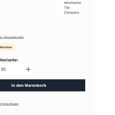
zgl. Versandkosten
8 Wochen
Variante:
nzahl: Gib den gewünschten Wert ein ode
In den Warenkorb
l hinzufügen