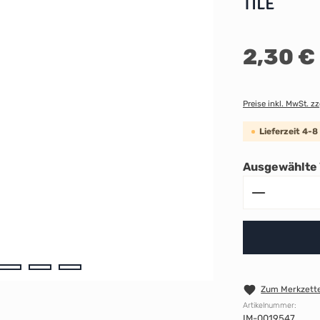
TILE
Regulärer Preis:
2,30 €
Preise inkl. MwSt. z
Lieferzeit 4-
Ausgewählte 
Produkt A
Zum Merkzette
Artikelnummer:
IM-0019547