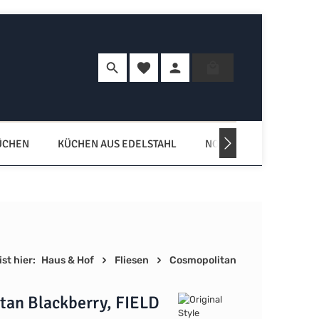
Du hast 0 Produkte auf dem Merkzette
Warenkorb enth
ÜCHEN
KÜCHEN AUS EDELSTAHL
NORDISCHE KÜCHEN
st hier:
Haus & Hof
Fliesen
Cosmopolitan
tan Blackberry, FIELD