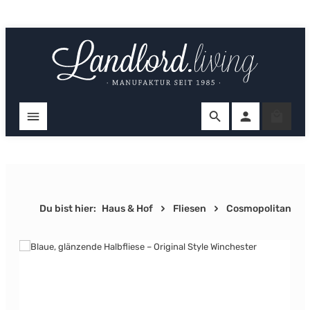
Zum Hauptinhalt springen
Ware
Du bist hier:
Haus & Hof
Fliesen
Cosmopolitan
Bildergalerie überspringen