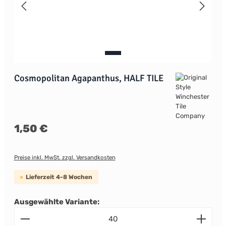
Cosmopolitan Agapanthus, HALF TILE
Regulärer Preis:
1,50 €
Preise inkl. MwSt. zzgl. Versandkosten
Lieferzeit 4-8 Wochen
Ausgewählte Variante:
Produkt Anzahl: Gib den gewünschten Wert ein od