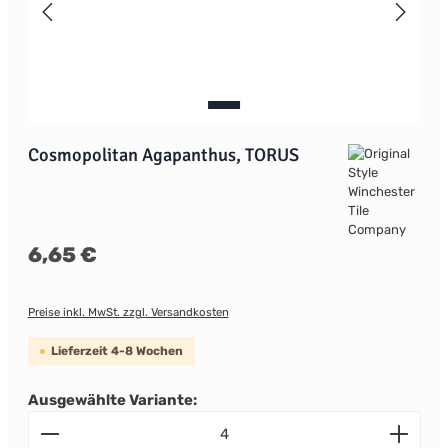
Cosmopolitan Agapanthus, TORUS
Regulärer Preis:
6,65 €
Preise inkl. MwSt. zzgl. Versandkosten
Lieferzeit 4-8 Wochen
Ausgewählte Variante:
Produkt Anzahl: Gib den gewünschten Wert ein od