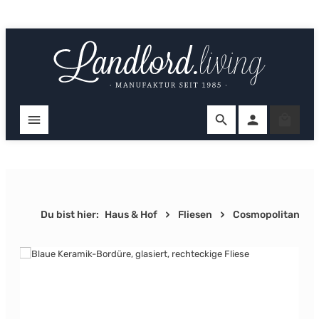
Zum Hauptinhalt springen
Ware
Du bist hier:
Haus & Hof
Fliesen
Cosmopolitan
Bildergalerie überspringen