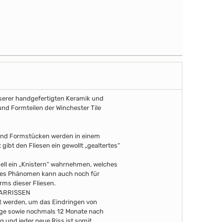
unserer handgefertigten Keramik und
und Formteilen der Winchester Tile
 und Formstücken werden in einem
gibt den Fliesen ein gewollt „gealtertes“
uell ein „Knistern“ wahrnehmen, welches
eses Phänomen kann auch noch für
arms dieser Fliesen.
AARRISSEN
ert werden, um das Eindringen von
Tage sowie nochmals 12 Monate nach
g und jeder neue Riss ist somit