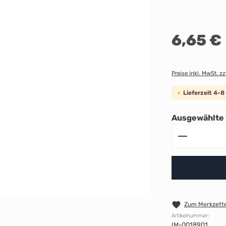
Regulärer Preis:
6,65 €
Preise inkl. MwSt. z
Lieferzeit 4-
Ausgewählte 
Produkt A
Zum Merkzette
Artikelnummer:
IM-0018901