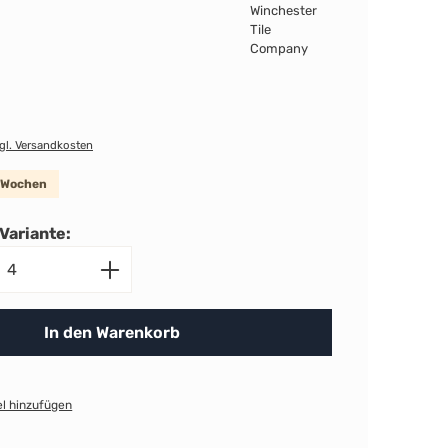
zgl. Versandkosten
8 Wochen
Variante:
nzahl: Gib den gewünschten Wert ein ode
In den Warenkorb
l hinzufügen