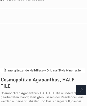
Cosmopolitan Agapanthus, HALF
Cos
TILE
BRI
Cosmopolitan Agapanthus, HALF TILE Die wunderschön
Cosmo
gearbeiteten, handgefertigten Fliesen der Residence Serie
wunder
werden auf einer rustikalen Ton Basis hergestellt, die dazu
Reside
beiträgt, dass alle Fliesen und Formteile gewellte
herges