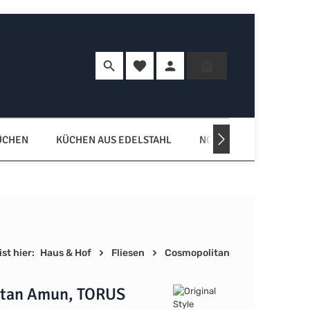
Du hast 0 Produkte auf dem Merkzette
Warenkorb enth
ÜCHEN
KÜCHEN AUS EDELSTAHL
NORDISCHE KÜCHEN
st hier:
Haus & Hof
Fliesen
Cosmopolitan
itan Amun, TORUS