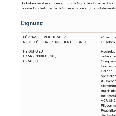
Sie haben bei diesen Fliesen nur die Möglichkeit ganze Boxen
In einer Box befinden sich 4 Fliesen - unser Shop ist dements
Eignung
FÜR NASSBEREICHE ABER
Wir empfe
NICHT FÜR POWER DUSCHEN GEEIGNET
Duschen m
NEIGUNG ZU
Hochglasi
HAARRISSBILDUNG /
unterstre
CRAQUELÉ
Company 
Einige Gl
Bei den R
spezielle
Aussehen
Sie werde
durch die
bestimmte
VOR UND
Fliesen m
Feuchtigk
der Insta