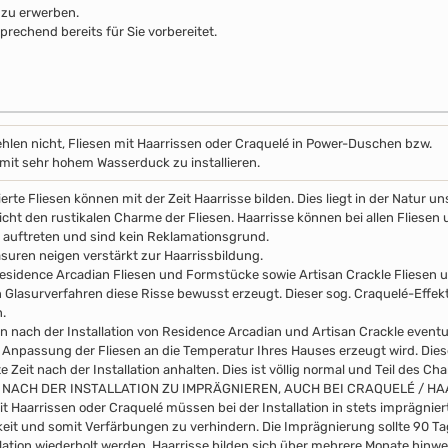
 zu erwerben.
prechend bereits für Sie vorbereitet.
hlen nicht, Fliesen mit Haarrissen oder Craquelé in Power-Duschen bzw.
it sehr hohem Wasserduck zu installieren.
erte Fliesen können mit der Zeit Haarrisse bilden. Dies liegt in der Natur 
icht den rustikalen Charme der Fliesen. Haarrisse können bei allen Fliesen 
auftreten und sind kein Reklamationsgrund.
asuren neigen verstärkt zur Haarrissbildung.
esidence Arcadian Fliesen und Formstücke sowie Artisan Crackle Fliesen
n Glasurverfahren diese Risse bewusst erzeugt. Dieser sog. Craquelé-Effekt 
.
n nach der Installation von Residence Arcadian und Artisan Crackle event
 Anpassung der Fliesen an die Temperatur Ihres Hauses erzeugt wird. Di
 Zeit nach der Installation anhalten. Dies ist völlig normal und Teil des Ch
 NACH DER INSTALLATION ZU IMPRÄGNIEREN, AUCH BEI CRAQUELÉ / H
it Haarrissen oder Craquelé müssen bei der Installation in stets imprägni
eit und somit Verfärbungen zu verhindern. Die Imprägnierung sollte 90 
llation wiederholt werden. Haarrisse bilden sich über mehrere Monate hinwe