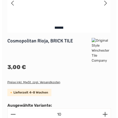
Cosmopolitan Rioja, BRICK TILE
Regulärer Preis:
3,00 €
Preise inkl. MwSt. zzgl. Versandkosten
Lieferzeit 4-8 Wochen
Ausgewählte Variante:
Produkt Anzahl: Gib den gewünschten Wert ein od