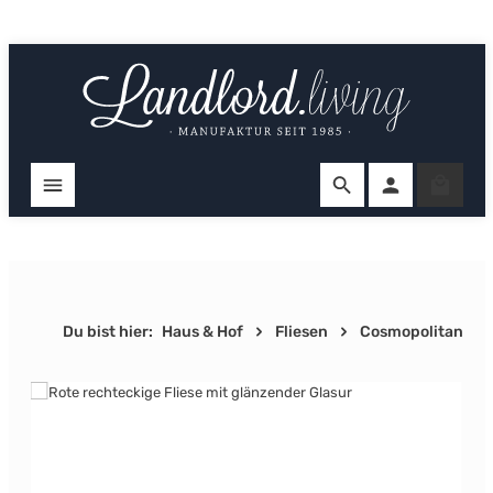
Zum Hauptinhalt springen
Ware
Du bist hier:
Haus & Hof
Fliesen
Cosmopolitan
Bildergalerie überspringen