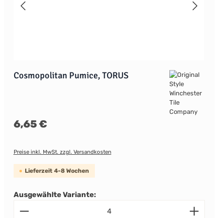
Cosmopolitan Pumice, TORUS
Regulärer Preis:
6,65 €
Preise inkl. MwSt. zzgl. Versandkosten
Lieferzeit 4-8 Wochen
Ausgewählte Variante:
Produkt Anzahl: Gib den gewünschten Wert ein od