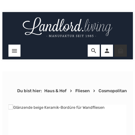
Zum Hauptinhalt springen
Ware
Du bist hier:
Haus & Hof
Fliesen
Cosmopolitan
Bildergalerie überspringen