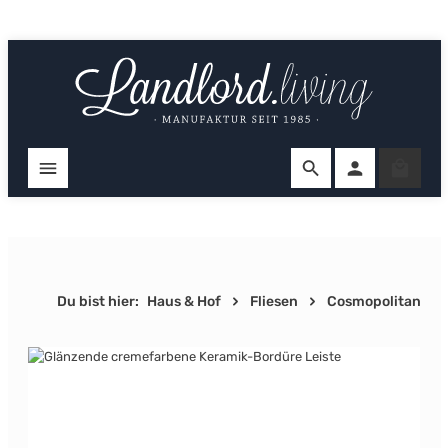
Zum Hauptinhalt springen
Ware
Du bist hier:
Haus & Hof
Fliesen
Cosmopolitan
Bildergalerie überspringen