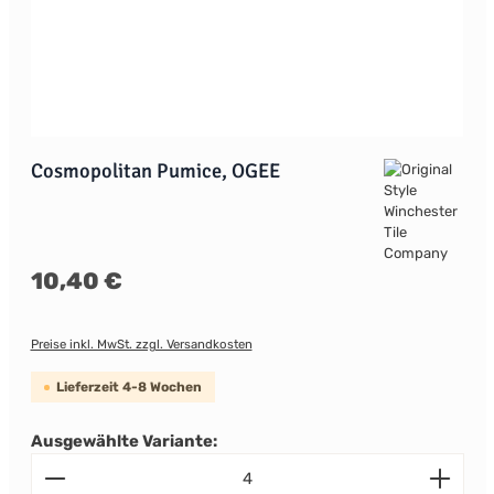
Cosmopolitan Pumice, OGEE
Regulärer Preis:
10,40 €
Preise inkl. MwSt. zzgl. Versandkosten
Lieferzeit 4-8 Wochen
Ausgewählte Variante:
Produkt Anzahl: Gib den gewünschten Wert ein od