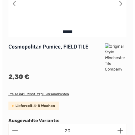
Cosmopolitan Pumice, FIELD TILE
Regulärer Preis:
2,30 €
Preise inkl. MwSt. zzgl. Versandkosten
Lieferzeit 4-8 Wochen
Ausgewählte Variante:
Produkt Anzahl: Gib den gewünschten Wert ein od