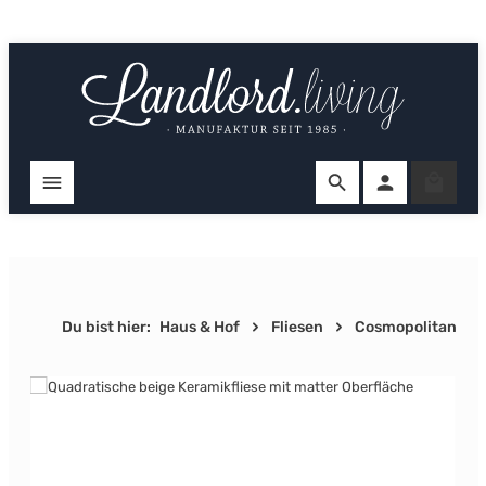
Zum Hauptinhalt springen
Ware
Du bist hier:
Haus & Hof
Fliesen
Cosmopolitan
Bildergalerie überspringen