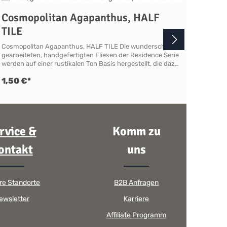
Cosmopolitan Agapanthus, HALF
Cos
TILE
BRI
Cosmopolitan Agapanthus, HALF TILE Die wunderschön
Cosmo
gearbeiteten, handgefertigten Fliesen der Residence Serie
wunder
werden auf einer rustikalen Ton Basis hergestellt, die dazu
Reside
beiträgt, dass alle Fliesen und Formteile gewellte
herges
1,50 €*
3,40
Oberflächen und unebene Kanten haben. Bei einigen
Formte
Farben können Haarrisse in der Glasur entstehen, die die
haben.
Lebendigkeit der optischen Wirkung charmant
entste
unterstreichen, ein Stil, der in Küchen, Essbereichen,
charma
Hauswirtschaftsräumen, Bädern, Duschen, Garderoben
Essber
und Wintergärten zu Hause ist. Sie haben bei diesen
Garder
rvice &
Komm zu
Fliesen nur die Möglichkeit ganze Boxen zu erwerben.In
diesen
einer Box befinden sich 40 Fliesen - unser Shop ist
erwerb
ontakt
uns
dementsprechend bereits für Sie vorbereitet. Ausführung
Shop i
Breite 130 mm, Höhe 63 mm, Tiefe 10 mmSerie:
Ausfüh
ResidenceKollektion: CosmopolitanFarbfamilie: Blau &
mmSeir
GrünMaterial: KeramikFinish: GlanzKantenform:
Blau &
re Standorte
B2B Anfragen
RustikalVerwendung: Wandfliese, Innenwände
Rustik
einschließlich Nassbereiche wie Dusche, Küchenspüle oder
einsch
ewsletter
Karriere
Kochbereich. Nicht für Power-Duschen geeignet! Eignung
Kochbe
FÜR NASSBEREICHE ABERNICHT FÜR POWER DUSCHEN
FÜR N
Affiliate Programm
GEEIGNETWir empfehlen nicht, Fliesen mit Haarrissen oder
GEEIGN