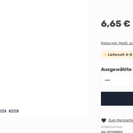
Regulärer Preis:
6,65 €
Preise inkl. MwSt. z
Lieferzeit 4-
Ausgewählte 
Produkt A
Zum Merkzette
Artikelnummer:
IM-0018885