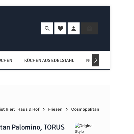
Du hast 0 Produkte auf dem Merkzette
Warenkorb enth
ÜCHEN
KÜCHEN AUS EDELSTAHL
NORDISCHE KÜCHEN
st hier:
Haus & Hof
Fliesen
Cosmopolitan
tan Palomino, TORUS