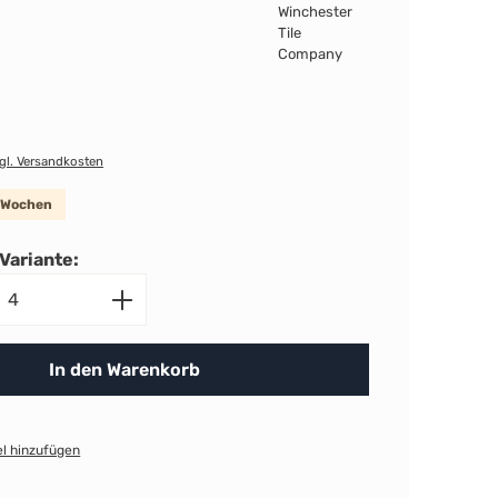
zgl. Versandkosten
8 Wochen
Variante:
nzahl: Gib den gewünschten Wert ein ode
In den Warenkorb
l hinzufügen