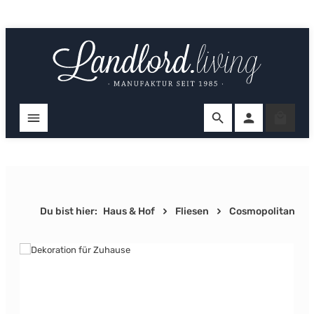
Zum Hauptinhalt springen
Ware
Du bist hier:
Haus & Hof
Fliesen
Cosmopolitan
Bildergalerie überspringen