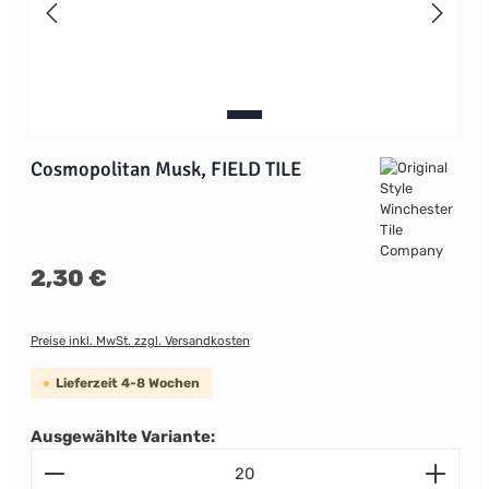
Cosmopolitan Musk, FIELD TILE
Regulärer Preis:
2,30 €
Preise inkl. MwSt. zzgl. Versandkosten
Lieferzeit 4-8 Wochen
Ausgewählte Variante:
Produkt Anzahl: Gib den gewünschten Wert ein od