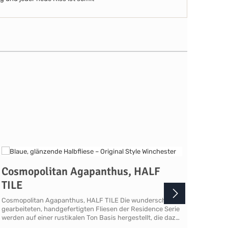
Cosmopolitan Agapanthus, HALF
Cos
TILE
BRI
Cosmopolitan Agapanthus, HALF TILE Die wunderschön
Cosmo
gearbeiteten, handgefertigten Fliesen der Residence Serie
wunder
werden auf einer rustikalen Ton Basis hergestellt, die dazu
Reside
beiträgt, dass alle Fliesen und Formteile gewellte
herges