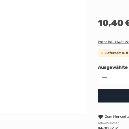
Regulärer Preis:
10,40 
Preise inkl. MwSt. z
Lieferzeit 4-
Ausgewählte 
Produkt A
Zum Merkzette
Artikelnummer:
IM-0005131