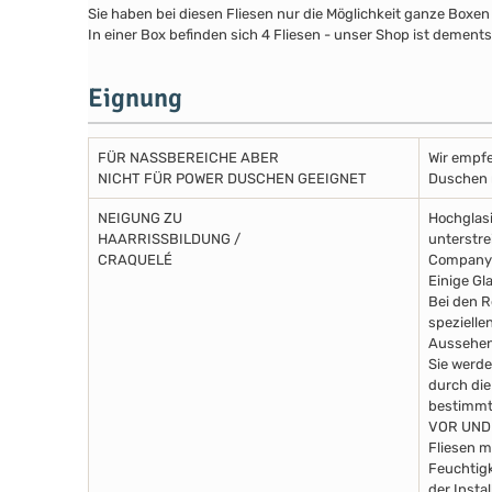
Sie haben bei diesen Fliesen nur die Möglichkeit ganze Boxen
In einer Box befinden sich 4 Fliesen - unser Shop ist dements
Eignung
FÜR NASSBEREICHE ABER
Wir empfe
NICHT FÜR POWER DUSCHEN GEEIGNET
Duschen m
NEIGUNG ZU
Hochglasi
HAARRISSBILDUNG /
unterstre
CRAQUELÉ
Company 
Einige Gl
Bei den R
spezielle
Aussehen
Sie werde
durch die
bestimmte
VOR UND
Fliesen m
Feuchtigk
der Insta