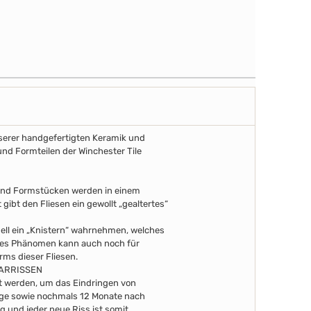
unserer handgefertigten Keramik und
und Formteilen der Winchester Tile
 und Formstücken werden in einem
gibt den Fliesen ein gewollt „gealtertes“
uell ein „Knistern“ wahrnehmen, welches
eses Phänomen kann auch noch für
arms dieser Fliesen.
AARRISSEN
ert werden, um das Eindringen von
Tage sowie nochmals 12 Monate nach
g und jeder neue Riss ist somit