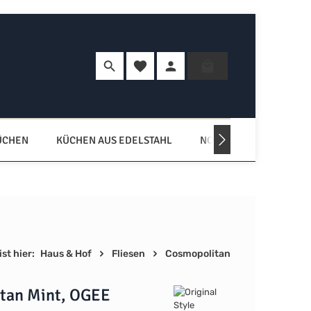
Du hast 0 Produkte auf dem Merkzette
Warenkorb enth
ÜCHEN
KÜCHEN AUS EDELSTAHL
NORDISCHE KÜCHEN
st hier:
Haus & Hof
Fliesen
Cosmopolitan
tan Mint, OGEE