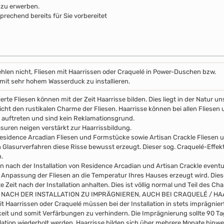
 zu erwerben.
prechend bereits für Sie vorbereitet
hlen nicht, Fliesen mit Haarrissen oder Craquelé in Power-Duschen bzw.
it sehr hohem Wasserduck zu installieren.
erte Fliesen können mit der Zeit Haarrisse bilden. Dies liegt in der Natur 
icht den rustikalen Charme der Fliesen. Haarrisse können bei allen Fliesen 
auftreten und sind kein Reklamationsgrund.
asuren neigen verstärkt zur Haarrissbildung.
esidence Arcadian Fliesen und Formstücke sowie Artisan Crackle Fliesen
n Glasurverfahren diese Risse bewusst erzeugt. Dieser sog. Craquelé-Effekt 
.
n nach der Installation von Residence Arcadian und Artisan Crackle event
 Anpassung der Fliesen an die Temperatur Ihres Hauses erzeugt wird. Di
 Zeit nach der Installation anhalten. Dies ist völlig normal und Teil des Ch
 NACH DER INSTALLATION ZU IMPRÄGNIEREN, AUCH BEI CRAQUELÉ / H
it Haarrissen oder Craquelé müssen bei der Installation in stets imprägni
eit und somit Verfärbungen zu verhindern. Die Imprägnierung sollte 90 
llation wiederholt werden. Haarrisse bilden sich über mehrere Monate hinwe