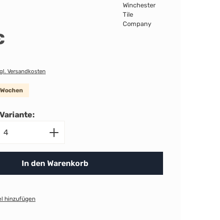
€
zgl. Versandkosten
8 Wochen
Variante:
nzahl: Gib den gewünschten Wert ein ode
In den Warenkorb
l hinzufügen