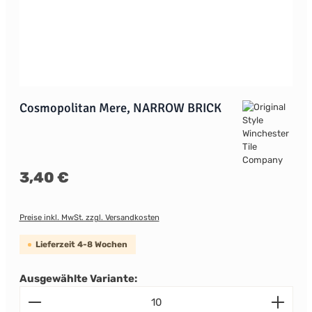
Cosmopolitan Mere, NARROW BRICK
Regulärer Preis:
3,40 €
Preise inkl. MwSt. zzgl. Versandkosten
Lieferzeit 4-8 Wochen
Ausgewählte Variante:
Produkt Anzahl: Gib den gewünschten Wert ein od