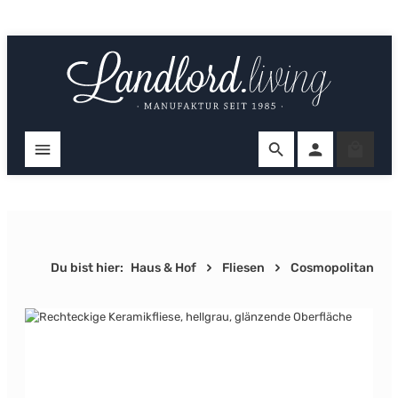
Zum Hauptinhalt springen
Ware
Du bist hier:
Haus & Hof
Fliesen
Cosmopolitan
Bildergalerie überspringen