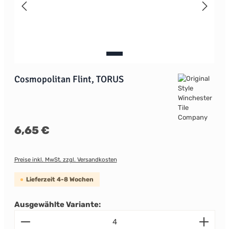
Cosmopolitan Flint, TORUS
Regulärer Preis:
6,65 €
Preise inkl. MwSt. zzgl. Versandkosten
Lieferzeit 4-8 Wochen
Ausgewählte Variante:
Produkt Anzahl: Gib den gewünschten Wert ein od