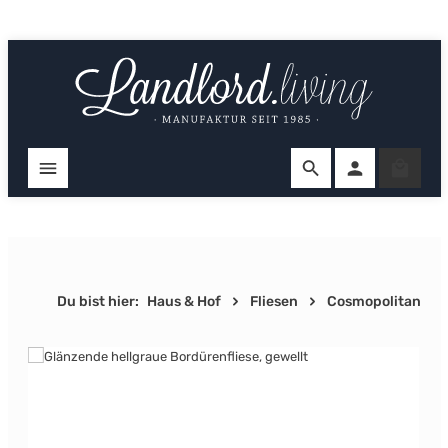
Zum Hauptinhalt springen
Ware
Du bist hier:
Haus & Hof
Fliesen
Cosmopolitan
Bildergalerie überspringen