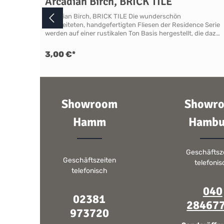
Arcadian Birch, BRICK TILE
Arcadian Birch, BRICK TILE Die wunderschön
gearbeiteten, handgefertigten Fliesen der Residence Serie
werden auf einer rustikalen Ton Basis hergestellt, die dazu
beiträgt, dass alle Fliesen und Formteile gewellte
Oberflächen und unebene Kanten haben, ein Stil, der in
3,00 €*
Küchen, Essbereichen, Hauswirtschaftsräumen, Bädern,
Duschen, Garderoben und Wintergärten zu Hause ist. Die
gedeckten Farben und die Craquelé Glasur der Kollektion
Arcadian lassen auf den Wänden ein Flair von verblasster
Opulenz entstehen. Sie haben bei diesen Fliesen nur die
Showroom
Showr
Möglichkeit ganze Boxen zu erwerben.In einer Box
befinden sich 10 Fliesen - unser Shop ist
dementsprechend bereits für Sie vorbereitet. Ausführung
Hamm
Hambu
Breite 200 mm, Höhe 100 mm, Tiefe 10 mmSerie:
ResidenceKollektion: ArcadianFarbfamilie: Beige &
BraunMaterial: KeramikFinish: Craquelé GlasurKantenform:
Geschäftsz
RustikalVerwendung: Wandfliese, Innenwände
Geschäftszeiten
einschließlich Nassbereiche wie Dusche, Küchenspüle oder
telefoni
Kochbereich unter Anwendung eines
telefonisch
Imprägnierungsmittels. Nicht für Power-Duschen
geeignet! Eignung FÜR NASSBEREICHE ABERNICHT FÜR
040
POWER DUSCHEN GEEIGNETWir empfehlen nicht, Fliesen
02381
28467
mit Haarrissen oder Craquelé in Power-Duschen
973720
bzw.Duschen mit sehr hohem Wasserduck zu
installieren.NEIGUNG ZU HAARRISSBILDUNG /