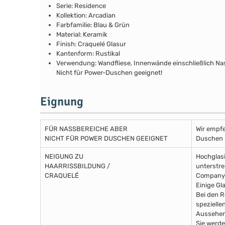
Serie: Residence
Kollektion: Arcadian
Farbfamilie: Blau & Grün
Material: Keramik
Finish: Craquelé Glasur
Kantenform: Rustikal
Verwendung: Wandfliese, Innenwände einschließlich N
Nicht für Power-Duschen geeignet!
Eignung
FÜR NASSBEREICHE ABER
Wir empfe
NICHT FÜR POWER DUSCHEN GEEIGNET
Duschen m
NEIGUNG ZU
Hochglasi
HAARRISSBILDUNG /
unterstre
CRAQUELÉ
Company 
Einige Gl
Bei den R
spezielle
Aussehen
Sie werde