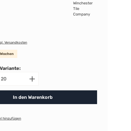
zgl. Versandkosten
8 Wochen
Variante:
nzahl: Gib den gewünschten Wert ein ode
In den Warenkorb
l hinzufügen