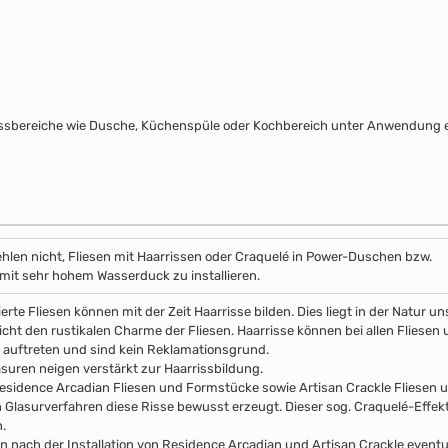
assbereiche wie Dusche, Küchenspüle oder Kochbereich unter Anwendung e
hlen nicht, Fliesen mit Haarrissen oder Craquelé in Power-Duschen bzw.
it sehr hohem Wasserduck zu installieren.
erte Fliesen können mit der Zeit Haarrisse bilden. Dies liegt in der Natur 
icht den rustikalen Charme der Fliesen. Haarrisse können bei allen Fliesen 
auftreten und sind kein Reklamationsgrund.
asuren neigen verstärkt zur Haarrissbildung.
esidence Arcadian Fliesen und Formstücke sowie Artisan Crackle Fliesen
n Glasurverfahren diese Risse bewusst erzeugt. Dieser sog. Craquelé-Effekt 
.
n nach der Installation von Residence Arcadian und Artisan Crackle event