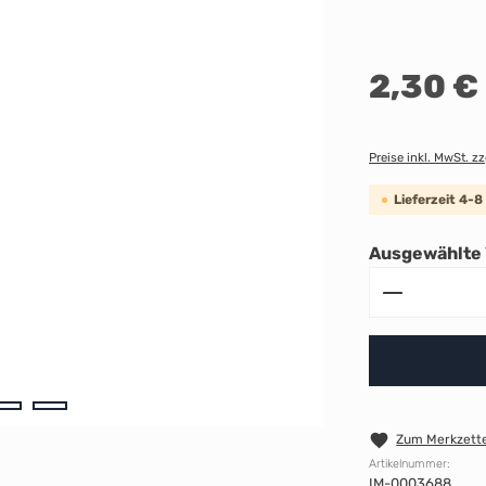
Regulärer Preis:
2,30 €
Preise inkl. MwSt. z
Lieferzeit 4-
Ausgewählte 
Produkt A
Zum Merkzette
Artikelnummer:
IM-0003688