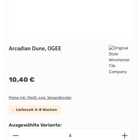
Arcadian Dune, OGEE
Regulärer Preis:
10,40 €
Preise inkl. MwSt. zzgl. Versandkosten
Lieferzeit 4-8 Wochen
Ausgewählte Variante:
Produkt Anzahl: Gib den gewünschten Wert ein od