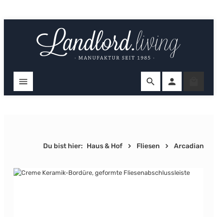
Zum Hauptinhalt springen
Ware
Du bist hier:
Haus & Hof
Fliesen
Arcadian
Bildergalerie überspringen