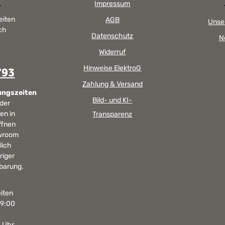
Impressum
eiten
AGB
Unse
sch
Datenschutz
N
Widerruf
Hinweise ElektroG
793
Zahlung & Versand
ungszeiten
Bild- und KI-
 der
en in
Transparenz
ffnen
wroom
lich
riger
barung.
iten
19:00
0 Uhr