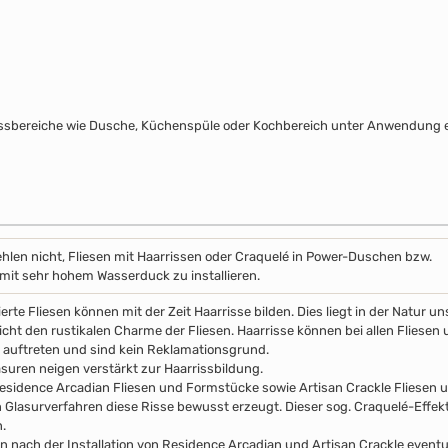
assbereiche wie Dusche, Küchenspüle oder Kochbereich unter Anwendung e
hlen nicht, Fliesen mit Haarrissen oder Craquelé in Power-Duschen bzw.
it sehr hohem Wasserduck zu installieren.
erte Fliesen können mit der Zeit Haarrisse bilden. Dies liegt in der Natur 
icht den rustikalen Charme der Fliesen. Haarrisse können bei allen Fliesen 
auftreten und sind kein Reklamationsgrund.
asuren neigen verstärkt zur Haarrissbildung.
esidence Arcadian Fliesen und Formstücke sowie Artisan Crackle Fliesen
n Glasurverfahren diese Risse bewusst erzeugt. Dieser sog. Craquelé-Effekt 
.
n nach der Installation von Residence Arcadian und Artisan Crackle event