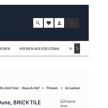
Du hast 0 Produkte auf dem Merkzette
Warenkorb enth
ÜCHEN
KÜCHEN AUS EDELSTAHL
NORDISCHE KÜCHEN
Du bist hier:
Haus & Hof
Fliesen
Arcadian
Dune, BRICK TILE