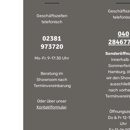
Geschäftsz
Geschäftszeiten
telefoni
telefonisch
040
02381
28467
973720
Sonderöffn
Mo-Fr, 9-17:30 Uhr
Innerhalb
Sommerferi
Hamburg, ö
Beratung im
wir den Sho
Showroom nach
ausschließ
Terminvereinbarung
nach vorhe
Terminverein
Oder über unser
Kontaktformular
.
Öffnungsze
Do & Fr 12-
Uhr
Sa 11-16:0