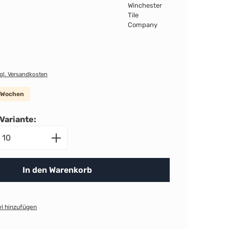
zgl. Versandkosten
8 Wochen
Variante:
nzahl: Gib den gewünschten Wert ein ode
In den Warenkorb
l hinzufügen