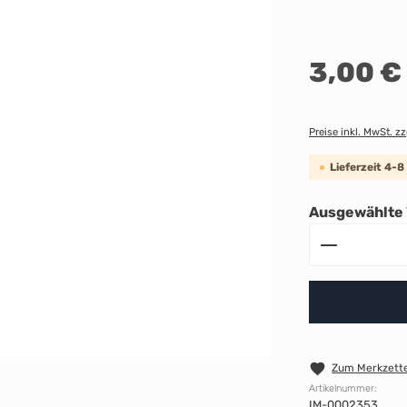
Regulärer Preis:
3,00 €
Preise inkl. MwSt. z
Lieferzeit 4-
Ausgewählte 
Produkt A
Zum Merkzette
Artikelnummer:
IM-0002353