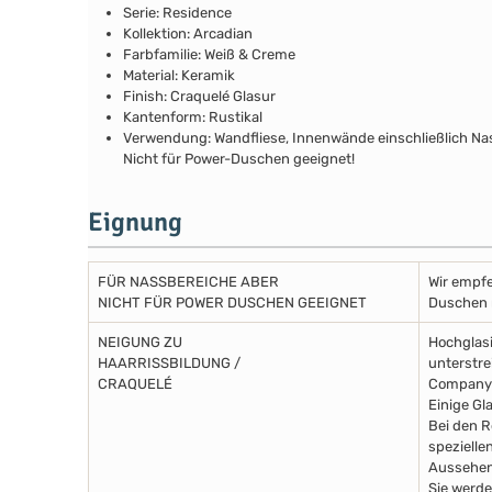
Serie: Residence
Kollektion: Arcadian
Farbfamilie: Weiß & Creme
Material: Keramik
Finish: Craquelé Glasur
Kantenform: Rustikal
Verwendung: Wandfliese, Innenwände einschließlich N
Nicht für Power-Duschen geeignet!
Eignung
FÜR NASSBEREICHE ABER
Wir empfe
NICHT FÜR POWER DUSCHEN GEEIGNET
Duschen m
NEIGUNG ZU
Hochglasi
HAARRISSBILDUNG /
unterstre
CRAQUELÉ
Company 
Einige Gl
Bei den R
spezielle
Aussehen
Sie werde