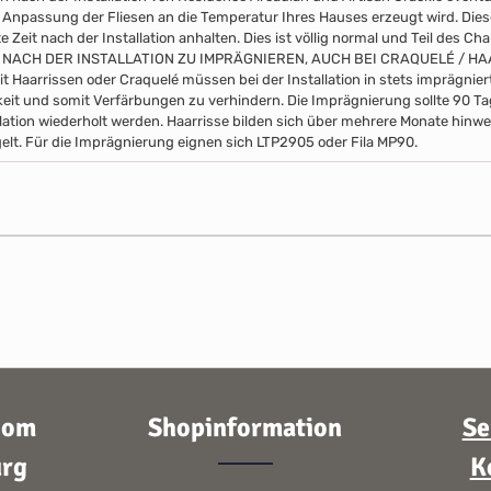
 Anpassung der Fliesen an die Temperatur Ihres Hauses erzeugt wird. Di
 Zeit nach der Installation anhalten. Dies ist völlig normal und Teil des Ch
 NACH DER INSTALLATION ZU IMPRÄGNIEREN, AUCH BEI CRAQUELÉ / H
it Haarrissen oder Craquelé müssen bei der Installation in stets imprägni
eit und somit Verfärbungen zu verhindern. Die Imprägnierung sollte 90 
llation wiederholt werden. Haarrisse bilden sich über mehrere Monate hinwe
elt. Für die Imprägnierung eignen sich LTP2905 oder Fila MP90.
oom
Shopinformation
Se
rg
K