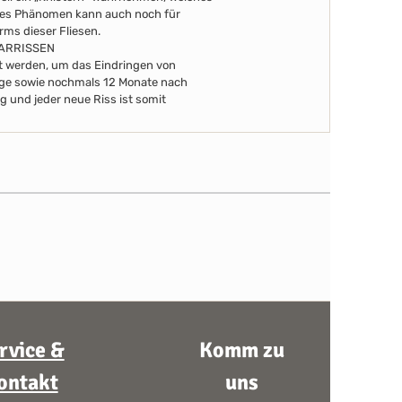
eses Phänomen kann auch noch für
arms dieser Fliesen.
AARRISSEN
ert werden, um das Eindringen von
Tage sowie nochmals 12 Monate nach
g und jeder neue Riss ist somit
rvice &
Komm zu
ontakt
uns