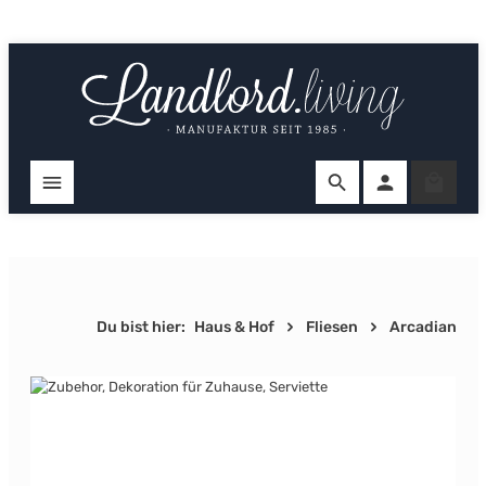
Zum Hauptinhalt springen
Ware
Du bist hier:
Haus & Hof
Fliesen
Arcadian
Bildergalerie überspringen