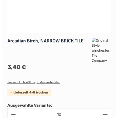
Arcadian Birch, NARROW BRICK TILE
Regulärer Preis:
3,40 €
Preise inkl. MwSt. zzgl. Versandkosten
Lieferzeit 4-8 Wochen
Ausgewählte Variante:
Produkt Anzahl: Gib den gewünschten Wert ein od