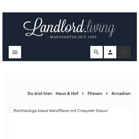
Zum Hauptinhalt springen
Ware
Du bist hier:
Haus & Hof
Fliesen
Arcadian
Bildergalerie überspringen