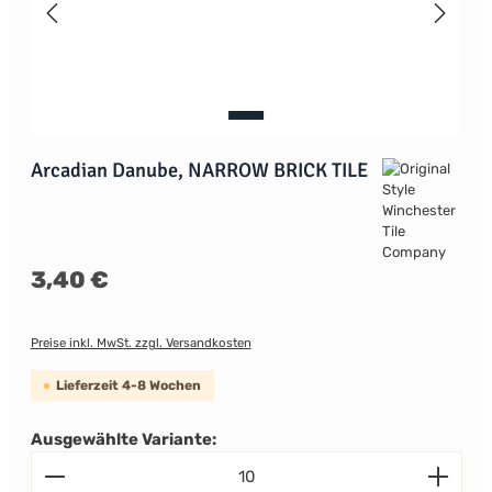
Arcadian Danube, NARROW BRICK TILE
Regulärer Preis:
3,40 €
Preise inkl. MwSt. zzgl. Versandkosten
Lieferzeit 4-8 Wochen
Ausgewählte Variante:
Produkt Anzahl: Gib den gewünschten Wert ein od