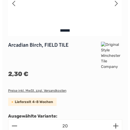
Arcadian Birch, FIELD TILE
Regulärer Preis:
2,30 €
Preise inkl. MwSt. zzgl. Versandkosten
Lieferzeit 4-8 Wochen
Ausgewählte Variante:
Produkt Anzahl: Gib den gewünschten Wert ein od