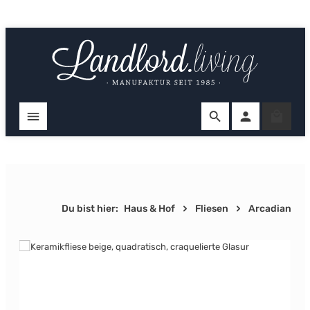
Zum Hauptinhalt springen
Ware
Du bist hier:
Haus & Hof
Fliesen
Arcadian
Bildergalerie überspringen