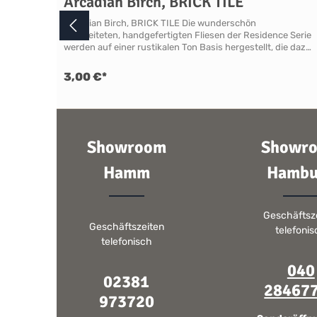
Arcadian Birch, BRICK TILE
Arcadian Birch, BRICK TILE Die wunderschön
gearbeiteten, handgefertigten Fliesen der Residence Serie
werden auf einer rustikalen Ton Basis hergestellt, die dazu
beiträgt, dass alle Fliesen und Formteile gewellte
Oberflächen und unebene Kanten haben, ein Stil, der in
3,00 €*
Küchen, Essbereichen, Hauswirtschaftsräumen, Bädern,
Duschen, Garderoben und Wintergärten zu Hause ist. Die
gedeckten Farben und die Craquelé Glasur der Kollektion
Arcadian lassen auf den Wänden ein Flair von verblasster
Opulenz entstehen. Sie haben bei diesen Fliesen nur die
Showroom
Showr
Möglichkeit ganze Boxen zu erwerben.In einer Box
befinden sich 10 Fliesen - unser Shop ist
dementsprechend bereits für Sie vorbereitet. Ausführung
Hamm
Hambu
Breite 200 mm, Höhe 100 mm, Tiefe 10 mmSerie:
ResidenceKollektion: ArcadianFarbfamilie: Beige &
BraunMaterial: KeramikFinish: Craquelé GlasurKantenform:
Geschäftsz
RustikalVerwendung: Wandfliese, Innenwände
Geschäftszeiten
einschließlich Nassbereiche wie Dusche, Küchenspüle oder
telefoni
Kochbereich unter Anwendung eines
telefonisch
Imprägnierungsmittels. Nicht für Power-Duschen
geeignet! Eignung FÜR NASSBEREICHE ABERNICHT FÜR
040
POWER DUSCHEN GEEIGNETWir empfehlen nicht, Fliesen
02381
28467
mit Haarrissen oder Craquelé in Power-Duschen
973720
bzw.Duschen mit sehr hohem Wasserduck zu
installieren.NEIGUNG ZU HAARRISSBILDUNG /