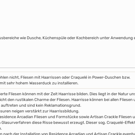
assbereiche wie Dusche, Küchenspüle oder Kochbereich unter Anwendung e
hlen nicht, Fliesen mit Haarrissen oder Craquelé in Power-Duschen bzw.
it sehr hohem Wasserduck zu installieren.
erte Fliesen können mit der Zeit Haarrisse bilden. Dies liegt in der Natur 
icht den rustikalen Charme der Fliesen. Haarrisse können bei allen Fliesen 
auftreten und sind kein Reklamationsgrund.
asuren neigen verstärkt zur Haarrissbildung.
esidence Arcadian Fliesen und Formstücke sowie Artisan Crackle Fliesen
n Glasurverfahren diese Risse bewusst erzeugt. Dieser sog. Craquelé-Effekt 
.
n nach der Installation von Residence Arcadian und Artisan Crackle event