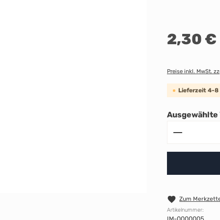
Regulärer Preis:
2,30 €
Preise inkl. MwSt. z
Lieferzeit 4-
Ausgewählte 
Produkt A
Zum Merkzette
Artikelnummer:
IM-0000005