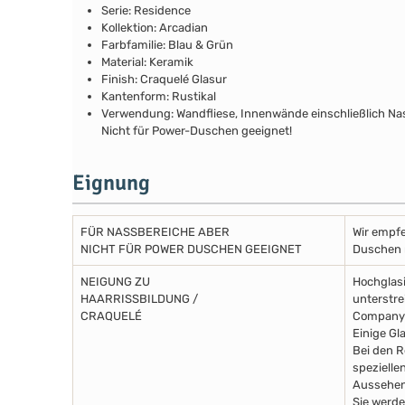
Serie: Residence
Kollektion: Arcadian
Farbfamilie: Blau & Grün
Material: Keramik
Finish: Craquelé Glasur
Kantenform: Rustikal
Verwendung: Wandfliese, Innenwände einschließlich N
Nicht für Power-Duschen geeignet!
Eignung
FÜR NASSBEREICHE ABER
Wir empfe
NICHT FÜR POWER DUSCHEN GEEIGNET
Duschen m
NEIGUNG ZU
Hochglasi
HAARRISSBILDUNG /
unterstre
CRAQUELÉ
Company 
Einige Gl
Bei den R
spezielle
Aussehen
Sie werde