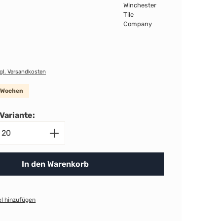
zgl. Versandkosten
8 Wochen
Variante:
nzahl: Gib den gewünschten Wert ein ode
In den Warenkorb
l hinzufügen