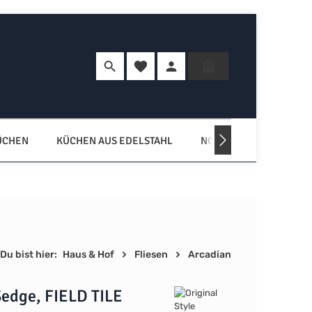
Du hast 0 Produkte auf dem Merkzette
Warenkorb enth
ÜCHEN
KÜCHEN AUS EDELSTAHL
NORDISCHE KÜCHEN
Du bist hier:
Haus & Hof
Fliesen
Arcadian
Sedge, FIELD TILE