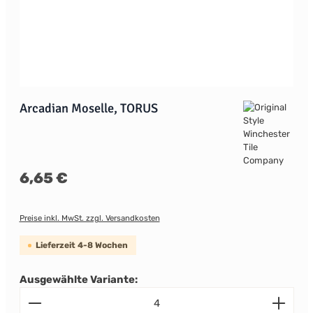
Arcadian Moselle, TORUS
Regulärer Preis:
6,65 €
Preise inkl. MwSt. zzgl. Versandkosten
Lieferzeit 4-8 Wochen
Ausgewählte Variante:
Produkt Anzahl: Gib den gewünschten Wert ein od