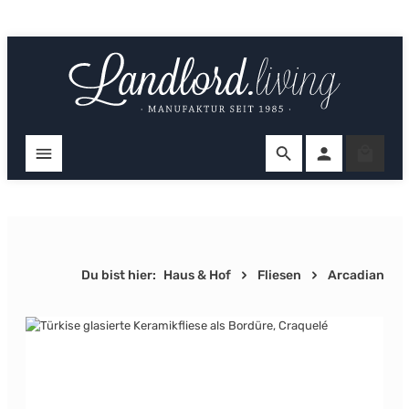
Zum Hauptinhalt springen
Ware
Du bist hier:
Haus & Hof
Fliesen
Arcadian
Bildergalerie überspringen