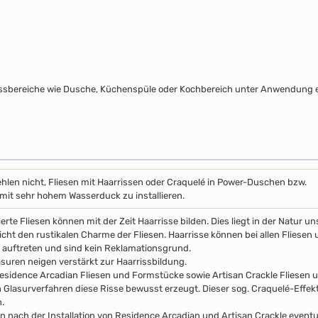
assbereiche wie Dusche, Küchenspüle oder Kochbereich unter Anwendung e
hlen nicht, Fliesen mit Haarrissen oder Craquelé in Power-Duschen bzw.
it sehr hohem Wasserduck zu installieren.
erte Fliesen können mit der Zeit Haarrisse bilden. Dies liegt in der Natur 
icht den rustikalen Charme der Fliesen. Haarrisse können bei allen Fliesen 
auftreten und sind kein Reklamationsgrund.
asuren neigen verstärkt zur Haarrissbildung.
esidence Arcadian Fliesen und Formstücke sowie Artisan Crackle Fliesen
n Glasurverfahren diese Risse bewusst erzeugt. Dieser sog. Craquelé-Effekt 
.
n nach der Installation von Residence Arcadian und Artisan Crackle event