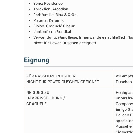
Serie: Residence
Kollektion: Arcadian
Farbfamilie: Blau & Grün
Material: Keramik
Finish: Craquelé Glasur
Kantenform: Rustikal
Verwendung: Wandfliese, Innenwände einschließlich N
Nicht für Power-Duschen geeignet!
Eignung
FÜR NASSBEREICHE ABER
Wir empfe
NICHT FÜR POWER DUSCHEN GEEIGNET
Duschen m
NEIGUNG ZU
Hochglasi
HAARRISSBILDUNG /
unterstre
CRAQUELÉ
Company 
Einige Gl
Bei den R
spezielle
Aussehen
Sie werde