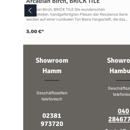
Arcadian Birch, BRICK TILE
Arcadian Birch, BRICK TILE Die wunderschön
gearbeiteten, handgefertigten Fliesen der Residence Serie
werden auf einer rustikalen Ton Basis hergestellt, die dazu
beiträgt, dass alle Fliesen und Formteile gewellte
Oberflächen und unebene Kanten haben, ein Stil, der in
3,00 €*
Küchen, Essbereichen, Hauswirtschaftsräumen, Bädern,
Duschen, Garderoben und Wintergärten zu Hause ist. Die
gedeckten Farben und die Craquelé Glasur der Kollektion
Arcadian lassen auf den Wänden ein Flair von verblasster
Opulenz entstehen. Sie haben bei diesen Fliesen nur die
Showroom
Showr
Möglichkeit ganze Boxen zu erwerben.In einer Box
befinden sich 10 Fliesen - unser Shop ist
dementsprechend bereits für Sie vorbereitet. Ausführung
Hamm
Hambu
Breite 200 mm, Höhe 100 mm, Tiefe 10 mmSerie:
ResidenceKollektion: ArcadianFarbfamilie: Beige &
BraunMaterial: KeramikFinish: Craquelé GlasurKantenform:
Geschäftsz
RustikalVerwendung: Wandfliese, Innenwände
Geschäftszeiten
einschließlich Nassbereiche wie Dusche, Küchenspüle oder
telefoni
Kochbereich unter Anwendung eines
telefonisch
Imprägnierungsmittels. Nicht für Power-Duschen
geeignet! Eignung FÜR NASSBEREICHE ABERNICHT FÜR
040
POWER DUSCHEN GEEIGNETWir empfehlen nicht, Fliesen
02381
28467
mit Haarrissen oder Craquelé in Power-Duschen
973720
bzw.Duschen mit sehr hohem Wasserduck zu
installieren.NEIGUNG ZU HAARRISSBILDUNG /