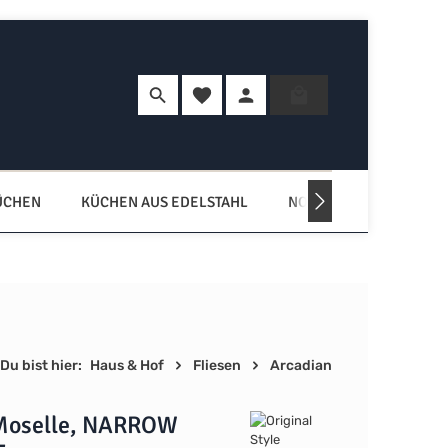
Du hast 0 Produkte auf dem Merkzette
Warenkorb enth
ÜCHEN
KÜCHEN AUS EDELSTAHL
NORDISCHE KÜCHEN
Du bist hier:
Haus & Hof
Fliesen
Arcadian
Moselle, NARROW