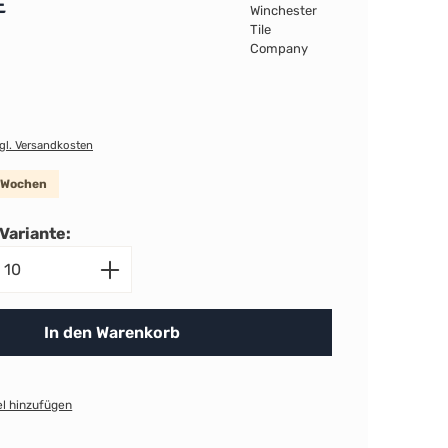
E
zgl. Versandkosten
8 Wochen
Variante:
nzahl: Gib den gewünschten Wert ein ode
In den Warenkorb
l hinzufügen