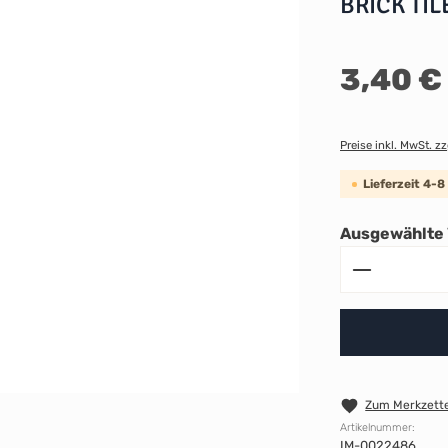
BRICK TIL
Regulärer Preis:
3,40 €
Preise inkl. MwSt. z
Lieferzeit 4-
Ausgewählte 
Produkt A
Zum Merkzette
Artikelnummer:
IM-0022486