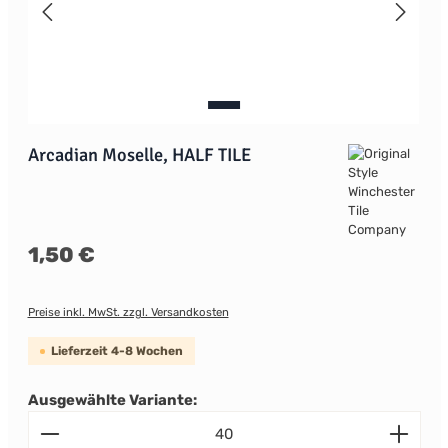
Arcadian Moselle, HALF TILE
Regulärer Preis:
1,50 €
Preise inkl. MwSt. zzgl. Versandkosten
Lieferzeit 4-8 Wochen
Ausgewählte Variante:
Produkt Anzahl: Gib den gewünschten Wert ein od