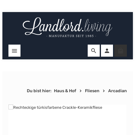
Zum Hauptinhalt springen
Ware
Du bist hier:
Haus & Hof
Fliesen
Arcadian
Bildergalerie überspringen