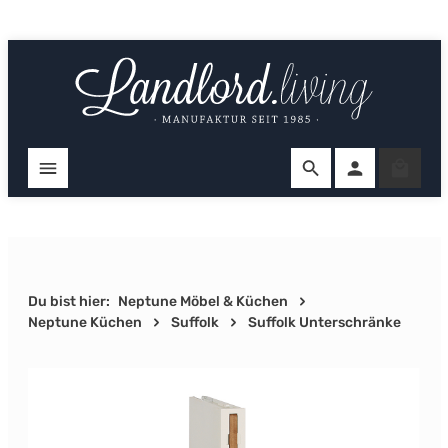
Zum Hauptinhalt springen
Ware
Du bist hier:
Neptune Möbel & Küchen
Neptune Küchen
Suffolk
Suffolk Unterschränke
Bildergalerie überspringen