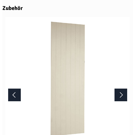
Produktgalerie überspringen
Zubehör