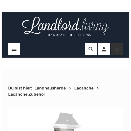
Zum Hauptinhalt springen
Ware
Du bist hier:
Landhausherde
Lacanche
Lacanche Zubehör
Bildergalerie überspringen